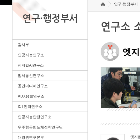
연구·행정부서
연구·행정부서
연구소 
감사부
엣지
인공지능연구소
피지컬AI연구소
입체통신연구소
공간미디어연구소
ADX융합연구소
ICT전략연구소
인공지능안전연구소
우주항공반도체전략연구단
엣지
대경권연구본부