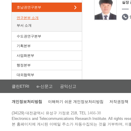
실장
호남권연구본부
연구본부 소개
부서 소개
수도권연구본부
기획본부
사업화본부
행정본부
대외협력부
클린ETRI
e-신문고
공익신고
개인정보처리방침
이해하기 쉬운 개인정보처리방침
저작권정책
(34129) 대전광역시 유성구 가정로 218, TEL
1466-38
Electronics and Telecommunications Research Institute.
All rights res
본 홈페이지에 게시된 이메일 주소가 자동수집되는 것을 거부하며, 이