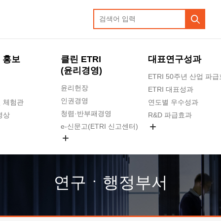
 홍보
클린 ETRI
대표연구성과
(윤리경영)
ETRI 50주년 산업 파
윤리헌장
ETRI 대표성과
인권경영
 체험관
연도별 우수성과
청렴·반부패경영
영상
R&D 파급효과
e-신문고(ETRI 신고센터)
지식공유플랫폼
공익신고
청렴포털 신고
고객의소리
연구ㆍ행정부서
수의계약 현황
부패징계 현황
감사결과공개