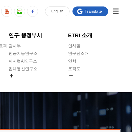
Translate
En
glish
연구·행정부서
ETRI 소개
급효과
감사부
인사말
인공지능연구소
연구원소개
피지컬AI연구소
연혁
입체통신연구소
조직도
공간미디어연구소
기타 공개정보
ADX융합연구소
원규 제·개정 예고
ICT전략연구소
연구원 고객헌장
인공지능안전연구소
ETRI CI
우주항공반도체전략연구단
주요업무연락처
대경권연구본부
찾아오시는길
호남권연구본부