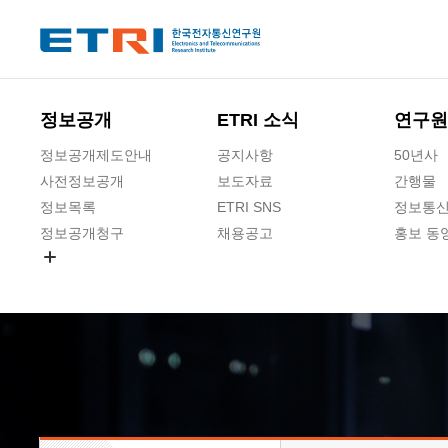
본문 바로가기
주요메뉴 바로가기
하단메뉴 바로가기
정보공개
ETRI 소식
연구원
정보공개제도안내
공지사항
50년사
사전정보공개
보도자료
간행물
정보목록
ETRI SNS
정보통신
정보공개청구
채용공고
홍보 동
경영공시
공공데이터개방
사업실명제