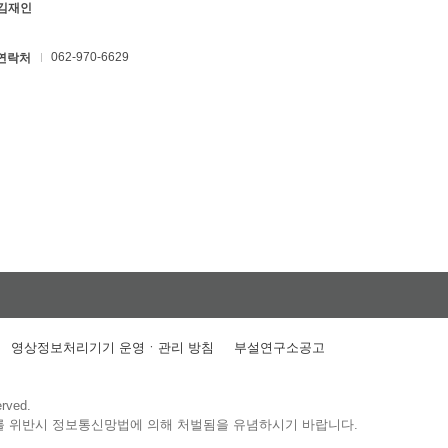
 김재인
062-970-6629
연락처
영상정보처리기기 운영ㆍ관리 방침
부설연구소공고
erved.
를 위반시 정보통신망법에 의해 처벌됨을 유념하시기 바랍니다.