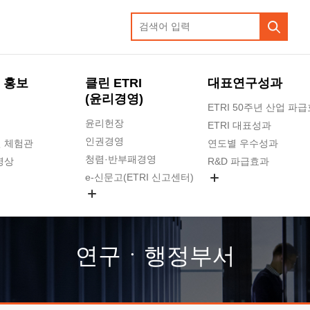
 홍보
클린 ETRI
대표연구성과
(윤리경영)
ETRI 50주년 산업 파
윤리헌장
ETRI 대표성과
인권경영
 체험관
연도별 우수성과
청렴·반부패경영
영상
R&D 파급효과
e-신문고(ETRI 신고센터)
지식공유플랫폼
공익신고
청렴포털 신고
고객의소리
연구ㆍ행정부서
수의계약 현황
부패징계 현황
감사결과공개