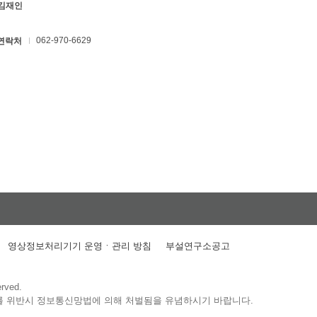
 김재인
062-970-6629
연락처
영상정보처리기기 운영ㆍ관리 방침
부설연구소공고
erved.
를 위반시 정보통신망법에 의해 처벌됨을 유념하시기 바랍니다.