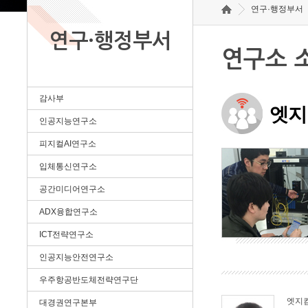
연구·행정부서
연구·행정부서
연구소 
감사부
엣지
인공지능연구소
피지컬AI연구소
입체통신연구소
공간미디어연구소
ADX융합연구소
ICT전략연구소
인공지능안전연구소
우주항공반도체전략연구단
엣지
대경권연구본부