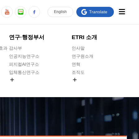
Translate
En
glish
연구·행정부서
ETRI 소개
급효과
감사부
인사말
인공지능연구소
연구원소개
피지컬AI연구소
연혁
입체통신연구소
조직도
공간미디어연구소
기타 공개정보
ADX융합연구소
원규 제·개정 예고
ICT전략연구소
연구원 고객헌장
인공지능안전연구소
ETRI CI
우주항공반도체전략연구단
주요업무연락처
대경권연구본부
찾아오시는길
호남권연구본부