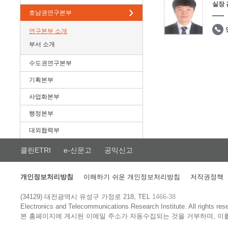
실장
호남권연구본부
연구본부 소개
부서 소개
수도권연구본부
기획본부
사업화본부
행정본부
대외협력부
클린ETRI
e-신문고
공익신고
개인정보처리방침
이해하기 쉬운 개인정보처리방침
저작권정책
(34129) 대전광역시 유성구 가정로 218, TEL
1466-38
Electronics and Telecommunications Research Institute.
All rights res
본 홈페이지에 게시된 이메일 주소가 자동수집되는 것을 거부하며, 이