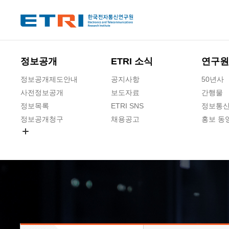
본문 바로가기
주요메뉴 바로가기
하단메뉴 바로가기
정보공개
ETRI 소식
연구원
정보공개제도안내
공지사항
50년사
사전정보공개
보도자료
간행물
정보목록
ETRI SNS
정보통신
정보공개청구
채용공고
홍보 동
경영공시
공공데이터개방
사업실명제