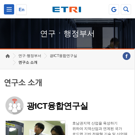
본문 바로가기
주요메뉴 바로가기
하단메뉴 바로가기
En
연구ㆍ행정부서
연구·행정부서
광ICT융합연구실
연구소 소개
연구소 소개
광ICT융합연구실
호남권지역 산업을 육성하기
위하여 지역산업과 연계된 국가
로드맵 기반 전략형 기술 및 산업체