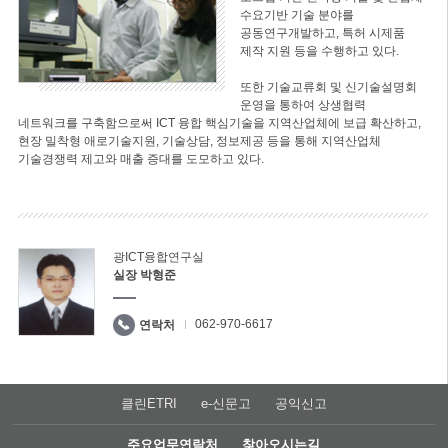
수요기반 기술 분야를
공동연구개발하고, 특허 시제품
제작 지원 등을 수행하고 있다.
또한 기술교류회 및 신기술설명회
운영을 통하여 상생협력
네트워크를 구축함으로써 ICT 융합 핵심기술을 지역산업체에 보급 확산하고,
현장 밀착형 애로기술지원, 기술상담, 정보제공 등을 통해 지역산업체
기술경쟁력 제고와 매출 증대를 도모하고 있다.
광ICT융합연구실
실장 박형준
062-970-6617
연락처
클린ETRI
e-신문고
공익신고
주요업무연락처
찾아오시는길