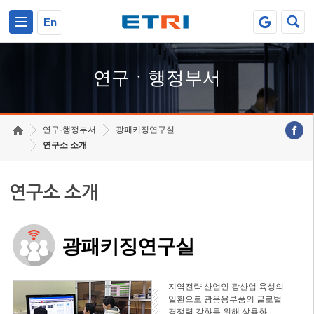
본문 바로가기
주요메뉴 바로가기
하단메뉴 바로가기
En
연구ㆍ행정부서
연구·행정부서
광패키징연구실
연구소 소개
연구소 소개
광패키징연구실
지역전략 산업인 광산업 육성의
일환으로 광응용부품의 글로벌
경쟁력 강화를 위해 상용화