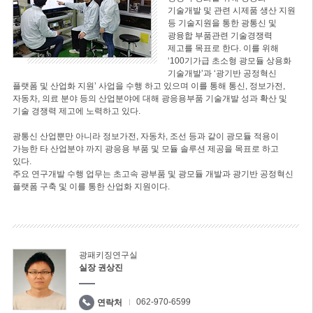
기술개발 및 관련 시제품 생산 지원
등 기술지원을 통한 광통신 및
광융합 부품관련 기술경쟁력
제고를 목표로 한다. 이를 위해
‘100기가급 초소형 광모듈 상용화
기술개발’과 ‘광기반 공정혁신
플랫폼 및 산업화 지원’ 사업을 수행 하고 있으며 이를 통해 통신, 정보가전,
자동차, 의료 분야 등의 산업분야에 대해 광응용부품 기술개발 성과 확산 및
기술 경쟁력 제고에 노력하고 있다.
광통신 산업뿐만 아니라 정보가전, 자동차, 조선 등과 같이 광모듈 적용이
가능한 타 산업분야 까지 광응용 부품 및 모듈 솔루션 제공을 목표로 하고
있다.
주요 연구개발 수행 업무는 초고속 광부품 및 광모듈 개발과 광기반 공정혁신
플랫폼 구축 및 이를 통한 산업화 지원이다.
광패키징연구실
실장 권상진
062-970-6599
연락처