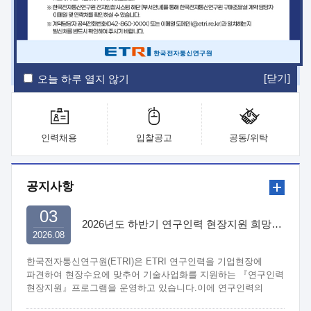
ETRI Insight
ETRI Journal
전자통신동향분석
ETRI 웹진
ETRI 간행물
전자도서관
[닫기]
오늘 하루 열지 않기
인력채용
입찰공고
공동/위탁
공지사항
03
2026년도 하반기 연구인력 현장지원 희망기업 신청/접수
2026.08
한국전자통신연구원(ETRI)은 ETRI 연구인력을 기업현장에
파견하여 현장수요에 맞추어 기술사업화를 지원하는 『연구인력
현장지원』프로그램을 운영하고 있습니다.이에 연구인력의
지원을 희망하는 중소.중견기업에서는 신청하여 주시기