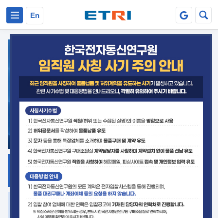
본문 바로가기
주요메뉴 바로가기
En
지식공유
ETRI 오픈소스
플랫폼
거버넌스 대응
발간자료