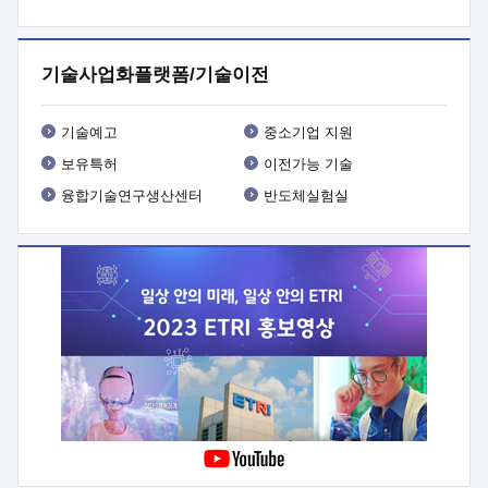
프로그램 개발
 상세이력ㅇ(붙 임1) 대상인력 A 상세이력ㅇ(붙
임2) 대상인력 B 상세이력
3. 신청방법 및 향후일정 등

신청방법: 이메일 (verdi@etri.re.kr)* <별첨양식>을 작성하여
기술사업화플랫폼/기술이전
제출
 문 의 처: ETRI사업화본부 기업성장지원부
기업성장지원전략실ㅇ오경석 책임 연구원 (T. 042-860-5076,
verdi@etri.re.kr)
 제출양식
ㅇ(별첨양식) ETRI연구인력
기술예고
중소기업 지원
현장지원 신청서 (기업)
보유특허
이전가능 기술
융합기술연구생산센터
반도체실험실