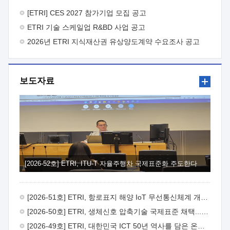
바랍니다.
2026년 8월 한국전자통신연구원장
1. 추진개요

추진목적: ETRI 인력을 기업현장에 파견. 기술지원을
[ETRI] CES 2027 참가기업 모집 공고
실시함으로써 ETRI 개발기술의 사업화를 지원하여
ETRI 기술 스케일업 R&BD 사업 공고
사업화성과를 극대화하고, 지원기업을 강견기업으로 육성하고자
함.
2026년 ETRI 지식재산권 유상양도계약 수요조사 공고
 신청자격: ETRI 협력기업 및 일반 ICT 중소기업*
협력기업: ETRI 창업/연구소기업, 기술이전/출자기업 등 ETRI
개발기술을 사업화하고자 하는 기업
 파견기간: 1년 이상
[최대 3년까지 연속지원 가능]* 연속지원은 지원완료 시점에서
보도자료
당해 지원실적과 차기 지원계획을 평가하여 결정
 기업부담:
연구인력 연봉기준 30 ~ 40%* (1년차) 연봉의 30%, (2 ~ 3년차)
연봉의 40%
 추진일정(1)희망기업 신청/접수(2)희망인력-
희망기업 매칭(3)현장조사/ 선정(심의)(4)협약체결(5)
기업파견8월 3일 ~ 14일
8월 17일 ~ 26일
9월초순
9월 중순
10월 이후* 상기일정은 희망인력-희망기업간 매칭 원활시를
가정한 것으로 상황에 따라 상당기간 일정이 지연될 수 있음. **
(1)희망인력-희망기업간 적합성이 낮다고 판단되거나, (2)
희망인력이 파견의사를 철회할 경우 후속 절차가 진행되지 않을
[2026-52호] ETRI, ITU-T 자율주행차 국제표준화 주도한다
수 있음.2. 현장지원 희망인력 및 상세이력
 희망인력
목록기술분야연구인력번호지원가능 기술반도체/
전자소자A반도체 소자(trasistor/diode) 제작 공정 전자소자 제작
[2026-51호] ETRI, 항로표지 해양 IoT 무선통신체계 개발 나선다
공정(FET / SBD 등 )유기물 반도체 소재 및 소자 설계, 합성 및
제작바이오센서 설계/제작토양/수질/가스 센서 설계/
[2026-50호] ETRI, 생체신호 압축기술 국제표준 채택...의료 AI 시대 연다
제작광소자응용B광 센서 및 응용 시스템시스템 제어 및 데이터
[2026-49호] ETRI, 대한민국 ICT 50년 역사를 담은 온라인 50년사 공개
처리FPGA 제어, VHDL 프로그램 개발Labview, Python, C