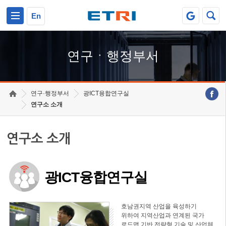
본문 바로가기
주요메뉴 바로가기
하단메뉴 바로가기
En
연구ㆍ행정부서
연구·행정부서
광ICT융합연구실
연구소 소개
연구소 소개
광ICT융합연구실
호남권지역 산업을 육성하기
위하여 지역산업과 연계된 국가
로드맵 기반 전략형 기술 및 산업체