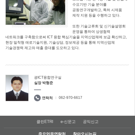
수요기반 기술 분야를
공동연구개발하고, 특허 시제품
제작 지원 등을 수행하고 있다.
또한 기술교류회 및 신기술설명회
운영을 통하여 상생협력
네트워크를 구축함으로써 ICT 융합 핵심기술을 지역산업체에 보급 확산하고,
현장 밀착형 애로기술지원, 기술상담, 정보제공 등을 통해 지역산업체
기술경쟁력 제고와 매출 증대를 도모하고 있다.
광ICT융합연구실
실장 박형준
062-970-6617
연락처
클린ETRI
e-신문고
공익신고
주요업무연락처
찾아오시는길