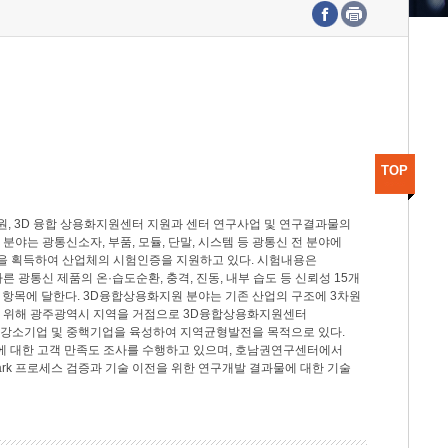
수도권연구본부
기획본부
사업화본부
행정본부
대외협력부
TOP
, 3D 융합 상용화지원센터 지원과 센터 연구사업 및 연구결과물의
분야는 광통신소자, 부품, 모듈, 단말, 시스템 등 광통신 전 분야에
을 획득하여 산업체의 시험인증을 지원하고 있다. 시험내용은
제시험규격에 따른 광통신 제품의 온·습도순환, 충격, 진동, 내부 습도 등 신뢰성 15개
2개 항목에 달한다. 3D융합상용화지원 분야는 기존 산업의 구조에 3차원
을 위해 광주광역시 지역을 거점으로 3D융합상용화지원센터
 강소기업 및 중핵기업을 육성하여 지역균형발전을 목적으로 있다.
활동에 대한 고객 만족도 조사를 수행하고 있으며, 호남권연구센터에서
rk 프로세스 검증과 기술 이전을 위한 연구개발 결과물에 대한 기술