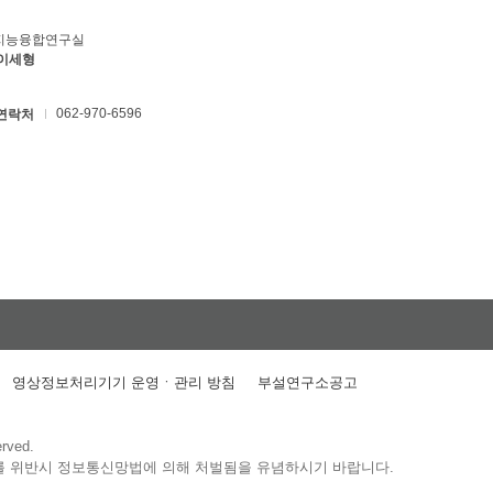
지능융합연구실
 이세형
062-970-6596
연락처
영상정보처리기기 운영ㆍ관리 방침
부설연구소공고
erved.
를 위반시 정보통신망법에 의해 처벌됨을 유념하시기 바랍니다.