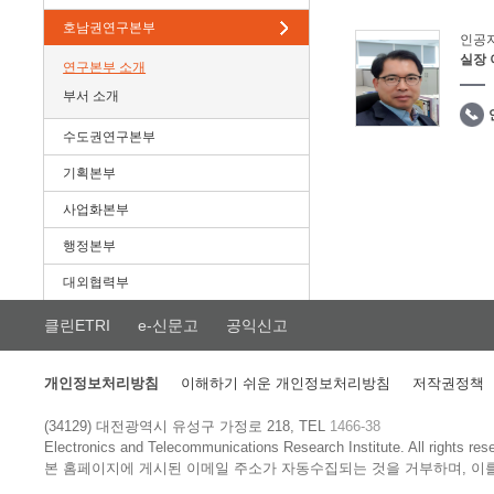
호남권연구본부
인공
실장
연구본부 소개
부서 소개
수도권연구본부
기획본부
사업화본부
행정본부
대외협력부
클린ETRI
e-신문고
공익신고
개인정보처리방침
이해하기 쉬운 개인정보처리방침
저작권정책
(34129) 대전광역시 유성구 가정로 218, TEL
1466-38
Electronics and Telecommunications Research Institute.
All rights res
본 홈페이지에 게시된 이메일 주소가 자동수집되는 것을 거부하며, 이