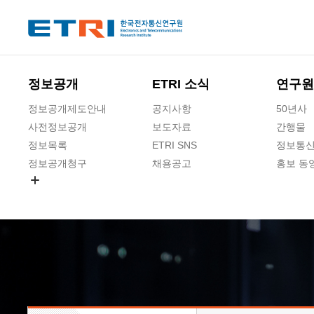
본문 바로가기
주요메뉴 바로가기
하단메뉴 바로가기
정보공개
ETRI 소식
연구원
정보공개제도안내
공지사항
50년사
사전정보공개
보도자료
간행물
정보목록
ETRI SNS
정보통신
정보공개청구
채용공고
홍보 동
경영공시
공공데이터개방
사업실명제