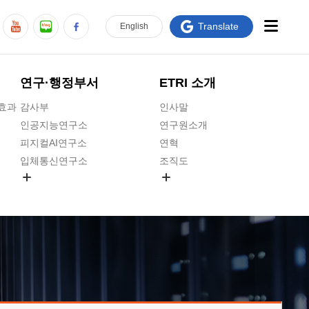
Translate
En
glish
연구·행정부서
ETRI 소개
급효과
감사부
인사말
인공지능연구소
연구원소개
피지컬AI연구소
연혁
입체통신연구소
조직도
공간미디어연구소
기타 공개정보
ADX융합연구소
원규 제·개정 예고
ICT전략연구소
연구원 고객헌장
인공지능안전연구소
ETRI CI
우주항공반도체전략연구단
주요업무연락처
대경권연구본부
찾아오시는길
호남권연구본부