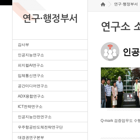
연구·행정부서
연구·행정부서
연구소 
감사부
인공
인공지능연구소
피지컬AI연구소
입체통신연구소
공간미디어연구소
ADX융합연구소
ICT전략연구소
인공지능안전연구소
Q-mark 검증업무도 수
우주항공반도체전략연구단
대경권연구본부