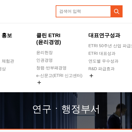
 홍보
클린 ETRI
대표연구성과
(윤리경영)
ETRI 50주년 산업 파
윤리헌장
ETRI 대표성과
인권경영
 체험관
연도별 우수성과
청렴·반부패경영
영상
R&D 파급효과
e-신문고(ETRI 신고센터)
지식공유플랫폼
공익신고
청렴포털 신고
고객의소리
연구ㆍ행정부서
수의계약 현황
부패징계 현황
감사결과공개