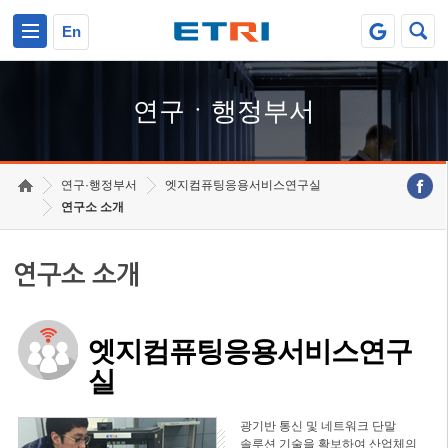
본문 바로가기
주요메뉴 바로가기
하단메뉴 바로가기
En
연구ㆍ행정부서
연구·행정부서
엣지컴퓨팅응용서비스연구실
연구소 소개
연구소 소개
엣지컴퓨팅응용서비스연구
실
광기반 통신 및 네트워크 단말
솔루션 기술을 확보하여 산업체의