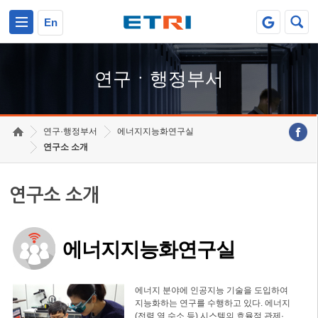
본문 바로가기
주요메뉴 바로가기
하단메뉴 바로가기
En
연구ㆍ행정부서
연구·행정부서
에너지지능화연구실
연구소 소개
연구소 소개
에너지지능화연구실
에너지 분야에 인공지능 기술을 도입하여
지능화하는 연구를 수행하고 있다. 에너지
(전력,열,수소 등) 시스템의 효율적 관제·