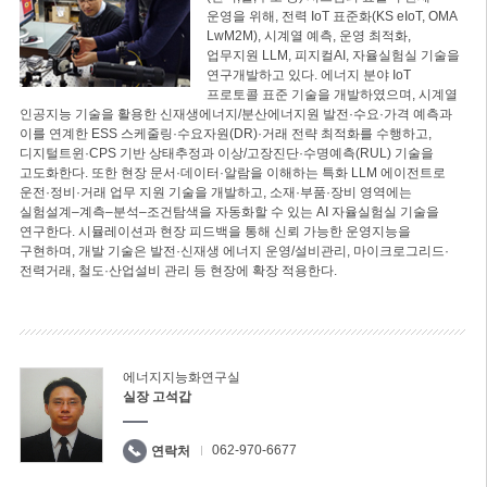
운영을 위해, 전력 IoT 표준화(KS eIoT, OMA
LwM2M), 시계열 예측, 운영 최적화,
업무지원 LLM, 피지컬AI, 자율실험실 기술을
연구개발하고 있다. 에너지 분야 IoT
프로토콜 표준 기술을 개발하였으며, 시계열
인공지능 기술을 활용한 신재생에너지/분산에너지원 발전·수요·가격 예측과
이를 연계한 ESS 스케줄링·수요자원(DR)·거래 전략 최적화를 수행하고,
디지털트윈·CPS 기반 상태추정과 이상/고장진단·수명예측(RUL) 기술을
고도화한다. 또한 현장 문서·데이터·알람을 이해하는 특화 LLM 에이전트로
운전·정비·거래 업무 지원 기술을 개발하고, 소재·부품·장비 영역에는
실험설계–계측–분석–조건탐색을 자동화할 수 있는 AI 자율실험실 기술을
연구한다. 시뮬레이션과 현장 피드백을 통해 신뢰 가능한 운영지능을
구현하며, 개발 기술은 발전·신재생 에너지 운영/설비관리, 마이크로그리드·
전력거래, 철도·산업설비 관리 등 현장에 확장 적용한다.
에너지지능화연구실
실장 고석갑
062-970-6677
연락처