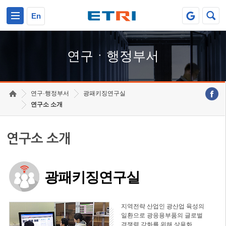
본문 바로가기
주요메뉴 바로가기
하단메뉴 바로가기
En
연구ㆍ행정부서
연구·행정부서
광패키징연구실
연구소 소개
연구소 소개
광패키징연구실
지역전략 산업인 광산업 육성의
일환으로 광응용부품의 글로벌
경쟁력 강화를 위해 상용화