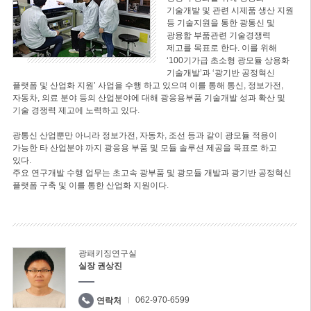
기술개발 및 관련 시제품 생산 지원
등 기술지원을 통한 광통신 및
광융합 부품관련 기술경쟁력
제고를 목표로 한다. 이를 위해
‘100기가급 초소형 광모듈 상용화
기술개발’과 ‘광기반 공정혁신
플랫폼 및 산업화 지원’ 사업을 수행 하고 있으며 이를 통해 통신, 정보가전,
자동차, 의료 분야 등의 산업분야에 대해 광응용부품 기술개발 성과 확산 및
기술 경쟁력 제고에 노력하고 있다.
광통신 산업뿐만 아니라 정보가전, 자동차, 조선 등과 같이 광모듈 적용이
가능한 타 산업분야 까지 광응용 부품 및 모듈 솔루션 제공을 목표로 하고
있다.
주요 연구개발 수행 업무는 초고속 광부품 및 광모듈 개발과 광기반 공정혁신
플랫폼 구축 및 이를 통한 산업화 지원이다.
광패키징연구실
실장 권상진
062-970-6599
연락처