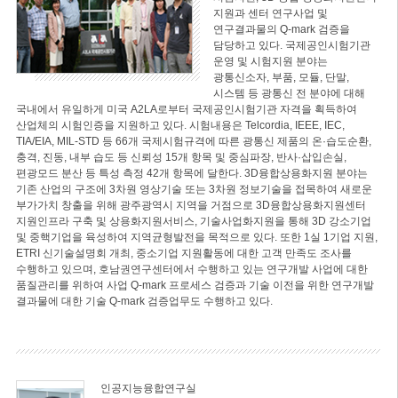
지원과 센터 연구사업 및
연구결과물의 Q-mark 검증을
담당하고 있다. 국제공인시험기관
운영 및 시험지원 분야는
광통신소자, 부품, 모듈, 단말,
시스템 등 광통신 전 분야에 대해
국내에서 유일하게 미국 A2LA로부터 국제공인시험기관 자격을 획득하여
산업체의 시험인증을 지원하고 있다. 시험내용은 Telcordia, IEEE, IEC,
TIA/EIA, MIL-STD 등 66개 국제시험규격에 따른 광통신 제품의 온·습도순환,
충격, 진동, 내부 습도 등 신뢰성 15개 항목 및 중심파장, 반사·삽입손실,
편광모드 분산 등 특성 측정 42개 항목에 달한다. 3D융합상용화지원 분야는
기존 산업의 구조에 3차원 영상기술 또는 3차원 정보기술을 접목하여 새로운
부가가치 창출을 위해 광주광역시 지역을 거점으로 3D융합상용화지원센터
지원인프라 구축 및 상용화지원서비스, 기술사업화지원을 통해 3D 강소기업
및 중핵기업을 육성하여 지역균형발전을 목적으로 있다. 또한 1실 1기업 지원,
ETRI 신기술설명회 개최, 중소기업 지원활동에 대한 고객 만족도 조사를
수행하고 있으며, 호남권연구센터에서 수행하고 있는 연구개발 사업에 대한
품질관리를 위하여 사업 Q-mark 프로세스 검증과 기술 이전을 위한 연구개발
결과물에 대한 기술 Q-mark 검증업무도 수행하고 있다.
인공지능융합연구실