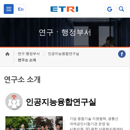
본문 바로가기
주요메뉴 바로가기
하단메뉴 바로가기
En
연구ㆍ행정부서
연구·행정부서
인공지능융합연구실
연구소 소개
연구소 소개
인공지능융합연구실
기업 융합기술 지원협력, 광통신
국제공인시험기관 운영 및
시험지원, 3D 융합 상용화지원센터