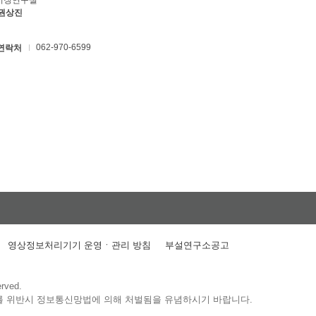
키징연구실
 권상진
062-970-6599
연락처
영상정보처리기기 운영ㆍ관리 방침
부설연구소공고
erved.
를 위반시 정보통신망법에 의해 처벌됨을 유념하시기 바랍니다.