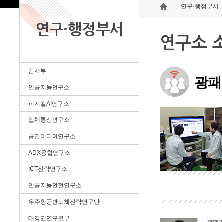
연구·행정부서
연구·행정부서
연구소 
감사부
광패
인공지능연구소
피지컬AI연구소
입체통신연구소
공간미디어연구소
ADX융합연구소
ICT전략연구소
인공지능안전연구소
우주항공반도체전략연구단
대경권연구본부