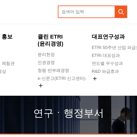
 홍보
클린 ETRI
대표연구성과
(윤리경영)
ETRI 50주년 산업 파
윤리헌장
ETRI 대표성과
인권경영
 체험관
연도별 우수성과
청렴·반부패경영
영상
R&D 파급효과
e-신문고(ETRI 신고센터)
지식공유플랫폼
공익신고
청렴포털 신고
고객의소리
연구ㆍ행정부서
수의계약 현황
부패징계 현황
감사결과공개