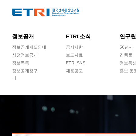
본문 바로가기
주요메뉴 바로가기
하단메뉴 바로가기
정보공개
ETRI 소식
연구원
정보공개제도안내
공지사항
50년사
사전정보공개
보도자료
간행물
정보목록
ETRI SNS
정보통신
정보공개청구
채용공고
홍보 동
경영공시
공공데이터개방
사업실명제