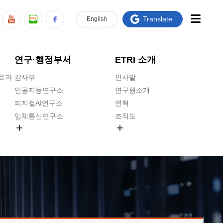
Translate
En
glish
연구·행정부서
ETRI 소개
급효과
감사부
인사말
인공지능연구소
연구원소개
피지컬AI연구소
연혁
입체통신연구소
조직도
공간미디어연구소
기타 공개정보
ADX융합연구소
원규 제·개정 예고
ICT전략연구소
연구원 고객헌장
인공지능안전연구소
ETRI CI
우주항공반도체전략연구단
주요업무연락처
대경권연구본부
찾아오시는길
호남권연구본부