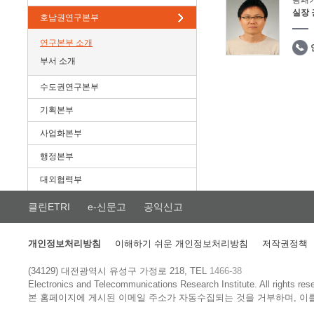
광패
실장
호남권연구본부
연구본부 소개
부서 소개
수도권연구본부
기획본부
사업화본부
행정본부
대외협력부
클린ETRI
e-신문고
공익신고
개인정보처리방침
이해하기 쉬운 개인정보처리방침
저작권정책
(34129) 대전광역시 유성구 가정로 218, TEL
1466-38
Electronics and Telecommunications Research Institute.
All rights res
본 홈페이지에 게시된 이메일 주소가 자동수집되는 것을 거부하며, 이