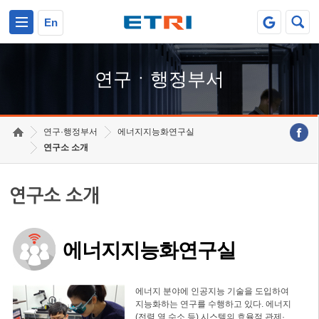
본문 바로가기
주요메뉴 바로가기
하단메뉴 바로가기
En
연구ㆍ행정부서
연구·행정부서
에너지지능화연구실
연구소 소개
연구소 소개
에너지지능화연구실
에너지 분야에 인공지능 기술을 도입하여
지능화하는 연구를 수행하고 있다. 에너지
(전력,열,수소 등) 시스템의 효율적 관제·