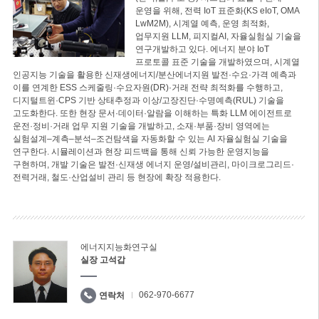
운영을 위해, 전력 IoT 표준화(KS eIoT, OMA
LwM2M), 시계열 예측, 운영 최적화,
업무지원 LLM, 피지컬AI, 자율실험실 기술을
연구개발하고 있다. 에너지 분야 IoT
프로토콜 표준 기술을 개발하였으며, 시계열
인공지능 기술을 활용한 신재생에너지/분산에너지원 발전·수요·가격 예측과
이를 연계한 ESS 스케줄링·수요자원(DR)·거래 전략 최적화를 수행하고,
디지털트윈·CPS 기반 상태추정과 이상/고장진단·수명예측(RUL) 기술을
고도화한다. 또한 현장 문서·데이터·알람을 이해하는 특화 LLM 에이전트로
운전·정비·거래 업무 지원 기술을 개발하고, 소재·부품·장비 영역에는
실험설계–계측–분석–조건탐색을 자동화할 수 있는 AI 자율실험실 기술을
연구한다. 시뮬레이션과 현장 피드백을 통해 신뢰 가능한 운영지능을
구현하며, 개발 기술은 발전·신재생 에너지 운영/설비관리, 마이크로그리드·
전력거래, 철도·산업설비 관리 등 현장에 확장 적용한다.
에너지지능화연구실
실장 고석갑
062-970-6677
연락처