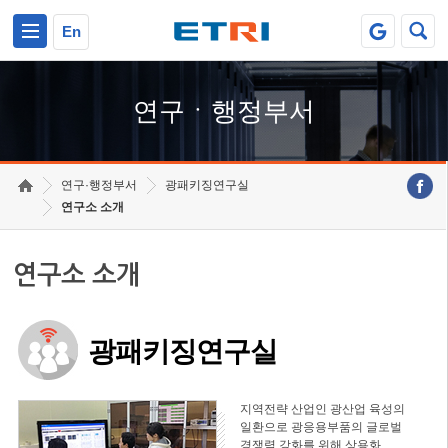
본문 바로가기
주요메뉴 바로가기
하단메뉴 바로가기
En
연구ㆍ행정부서
연구·행정부서
광패키징연구실
연구소 소개
연구소 소개
광패키징연구실
지역전략 산업인 광산업 육성의
일환으로 광응용부품의 글로벌
경쟁력 강화를 위해 상용화