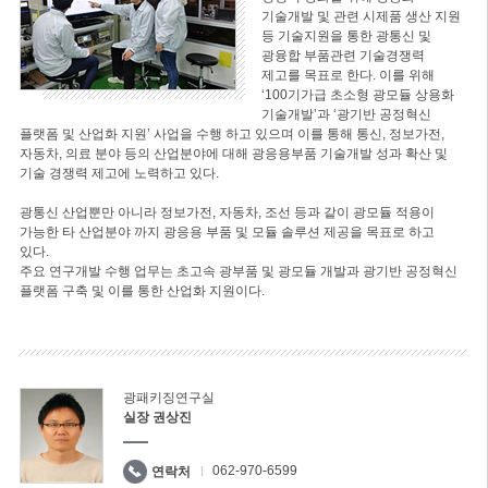
기술개발 및 관련 시제품 생산 지원
등 기술지원을 통한 광통신 및
광융합 부품관련 기술경쟁력
제고를 목표로 한다. 이를 위해
‘100기가급 초소형 광모듈 상용화
기술개발’과 ‘광기반 공정혁신
플랫폼 및 산업화 지원’ 사업을 수행 하고 있으며 이를 통해 통신, 정보가전,
자동차, 의료 분야 등의 산업분야에 대해 광응용부품 기술개발 성과 확산 및
기술 경쟁력 제고에 노력하고 있다.
광통신 산업뿐만 아니라 정보가전, 자동차, 조선 등과 같이 광모듈 적용이
가능한 타 산업분야 까지 광응용 부품 및 모듈 솔루션 제공을 목표로 하고
있다.
주요 연구개발 수행 업무는 초고속 광부품 및 광모듈 개발과 광기반 공정혁신
플랫폼 구축 및 이를 통한 산업화 지원이다.
광패키징연구실
실장 권상진
062-970-6599
연락처