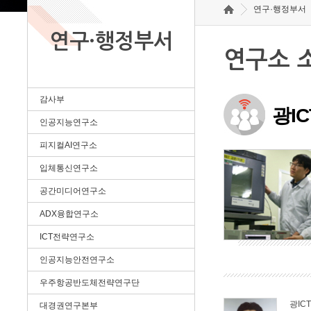
연구·행정부서
연구·행정부서
연구소 
감사부
광I
인공지능연구소
피지컬AI연구소
입체통신연구소
공간미디어연구소
ADX융합연구소
ICT전략연구소
인공지능안전연구소
우주항공반도체전략연구단
광IC
대경권연구본부