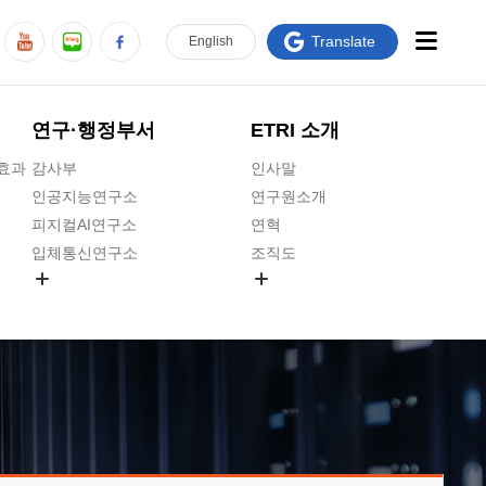
Translate
En
glish
연구·행정부서
ETRI 소개
급효과
감사부
인사말
인공지능연구소
연구원소개
피지컬AI연구소
연혁
입체통신연구소
조직도
공간미디어연구소
기타 공개정보
ADX융합연구소
원규 제·개정 예고
ICT전략연구소
연구원 고객헌장
인공지능안전연구소
ETRI CI
우주항공반도체전략연구단
주요업무연락처
대경권연구본부
찾아오시는길
호남권연구본부