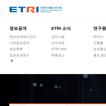
본문 바로가기
주요메뉴 바로가기
하단메뉴 바로가기
정보공개
ETRI 소식
연구원
정보공개제도안내
공지사항
50년사
사전정보공개
보도자료
간행물
정보목록
ETRI SNS
정보통신
정보공개청구
채용공고
홍보 동
경영공시
공공데이터개방
사업실명제