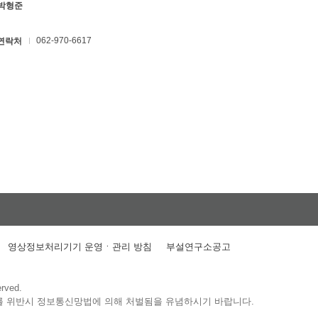
 박형준
062-970-6617
연락처
영상정보처리기기 운영ㆍ관리 방침
부설연구소공고
erved.
를 위반시 정보통신망법에 의해 처벌됨을 유념하시기 바랍니다.