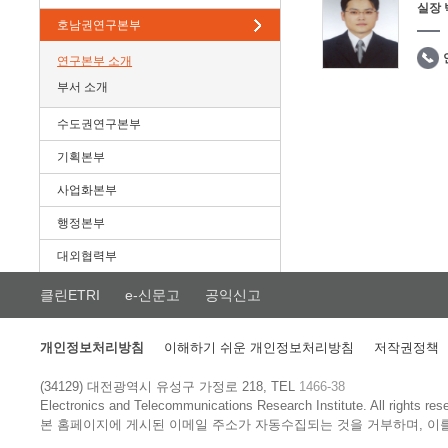
실장
호남권연구본부
연구본부 소개
부서 소개
수도권연구본부
기획본부
사업화본부
행정본부
대외협력부
클린ETRI
e-신문고
공익신고
개인정보처리방침
이해하기 쉬운 개인정보처리방침
저작권정책
(34129) 대전광역시 유성구 가정로 218, TEL
1466-38
Electronics and Telecommunications Research Institute.
All rights res
본 홈페이지에 게시된 이메일 주소가 자동수집되는 것을 거부하며, 이