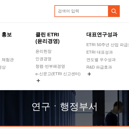
 홍보
클린 ETRI
대표연구성과
(윤리경영)
ETRI 50주년 산업 파
윤리헌장
ETRI 대표성과
인권경영
 체험관
연도별 우수성과
청렴·반부패경영
영상
R&D 파급효과
e-신문고(ETRI 신고센터)
지식공유플랫폼
공익신고
청렴포털 신고
고객의소리
연구ㆍ행정부서
수의계약 현황
부패징계 현황
감사결과공개