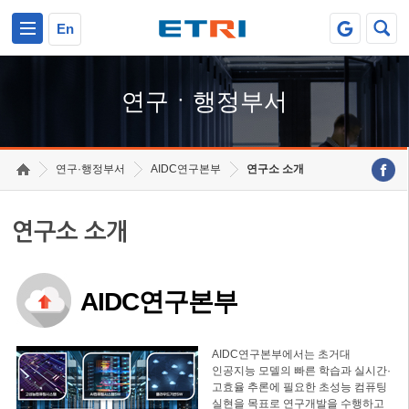
본문 바로가기
주요메뉴 바로가기
하단메뉴 바로가기
En
연구ㆍ행정부서
연구·행정부서
AIDC연구본부
연구소 소개
연구소 소개
AIDC연구본부
AIDC연구본부에서는 초거대
인공지능 모델의 빠른 학습과 실시간·
고효율 추론에 필요한 초성능 컴퓨팅
실현을 목표로 연구개발을 수행하고