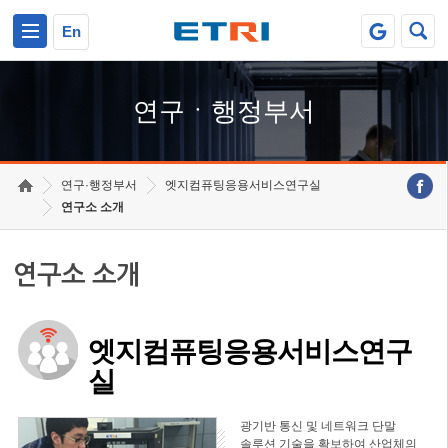
본문 바로가기
주요메뉴 바로가기
하단메뉴 바로가기
En
연구ㆍ행정부서
연구·행정부서
엣지컴퓨팅응용서비스연구실
연구소 소개
연구소 소개
엣지컴퓨팅응용서비스연구
실
광기반 통신 및 네트워크 단말
솔루션 기술을 확보하여 산업체의