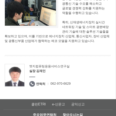
광통신 기술 수요를 해소하고
글로벌 경쟁력 강화를 지원하는
역할을 수행하고 있습니다.
특히, 신재생에너지장치 실시간
네트워킹 기술 및 스마트 광분배망
관리 기술에 대한 솔루션 기술들을
확보하고 있으며, 이를 기반으로 에너지장치 산업체, 통신사업자, 장비 산업체
및 광통신부품 산업체가 협력하는 에코 모델을 지원하고 있습니다.
엣지컴퓨팅응용서비스연구실
실장 김재인
062-970-6629
연락처
클린ETRI
e-신문고
공익신고
주요업무연락처
찾아오시는길