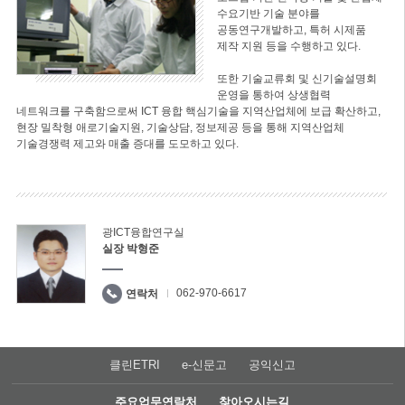
수요기반 기술 분야를
공동연구개발하고, 특허 시제품
제작 지원 등을 수행하고 있다.
또한 기술교류회 및 신기술설명회
운영을 통하여 상생협력
네트워크를 구축함으로써 ICT 융합 핵심기술을 지역산업체에 보급 확산하고,
현장 밀착형 애로기술지원, 기술상담, 정보제공 등을 통해 지역산업체
기술경쟁력 제고와 매출 증대를 도모하고 있다.
광ICT융합연구실
실장 박형준
062-970-6617
연락처
클린ETRI
e-신문고
공익신고
주요업무연락처
찾아오시는길