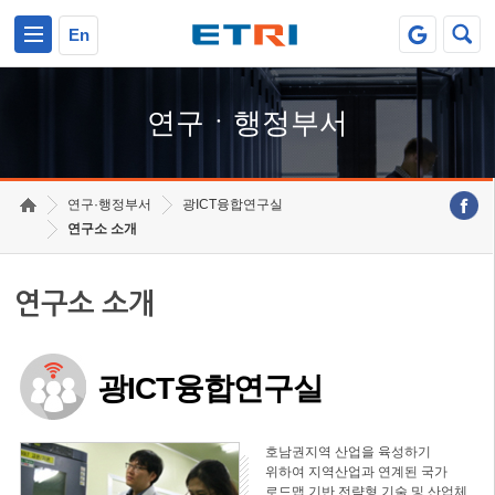
본문 바로가기
주요메뉴 바로가기
하단메뉴 바로가기
En
연구ㆍ행정부서
연구·행정부서
광ICT융합연구실
연구소 소개
연구소 소개
광ICT융합연구실
호남권지역 산업을 육성하기
위하여 지역산업과 연계된 국가
로드맵 기반 전략형 기술 및 산업체