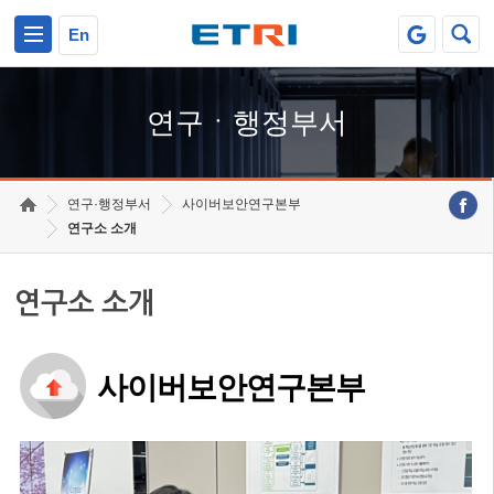
본문 바로가기
주요메뉴 바로가기
하단메뉴 바로가기
En
연구ㆍ행정부서
연구·행정부서
사이버보안연구본부
연구소 소개
연구소 소개
사이버보안연구본부