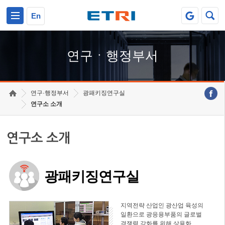
본문 바로가기
주요메뉴 바로가기
하단메뉴 바로가기
En
연구ㆍ행정부서
연구·행정부서
광패키징연구실
연구소 소개
연구소 소개
광패키징연구실
지역전략 산업인 광산업 육성의
일환으로 광응용부품의 글로벌
경쟁력 강화를 위해 상용화