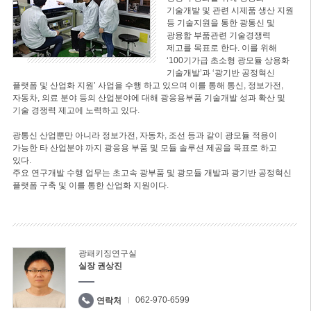
기술개발 및 관련 시제품 생산 지원
등 기술지원을 통한 광통신 및
광융합 부품관련 기술경쟁력
제고를 목표로 한다. 이를 위해
‘100기가급 초소형 광모듈 상용화
기술개발’과 ‘광기반 공정혁신
플랫폼 및 산업화 지원’ 사업을 수행 하고 있으며 이를 통해 통신, 정보가전,
자동차, 의료 분야 등의 산업분야에 대해 광응용부품 기술개발 성과 확산 및
기술 경쟁력 제고에 노력하고 있다.
광통신 산업뿐만 아니라 정보가전, 자동차, 조선 등과 같이 광모듈 적용이
가능한 타 산업분야 까지 광응용 부품 및 모듈 솔루션 제공을 목표로 하고
있다.
주요 연구개발 수행 업무는 초고속 광부품 및 광모듈 개발과 광기반 공정혁신
플랫폼 구축 및 이를 통한 산업화 지원이다.
광패키징연구실
실장 권상진
062-970-6599
연락처