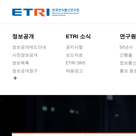
본문 바로가기
주요메뉴 바로가기
하단메뉴 바로가기
정보공개
ETRI 소식
연구원
정보공개제도안내
공지사항
50년사
사전정보공개
보도자료
간행물
정보목록
ETRI SNS
정보통신
정보공개청구
채용공고
홍보 동
경영공시
공공데이터개방
사업실명제