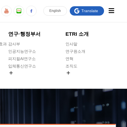
Translate
En
glish
연구·행정부서
ETRI 소개
급효과
감사부
인사말
인공지능연구소
연구원소개
피지컬AI연구소
연혁
입체통신연구소
조직도
공간미디어연구소
기타 공개정보
ADX융합연구소
원규 제·개정 예고
ICT전략연구소
연구원 고객헌장
인공지능안전연구소
ETRI CI
우주항공반도체전략연구단
주요업무연락처
대경권연구본부
찾아오시는길
호남권연구본부