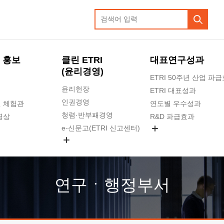
 홍보
클린 ETRI
대표연구성과
(윤리경영)
ETRI 50주년 산업 파
윤리헌장
ETRI 대표성과
인권경영
 체험관
연도별 우수성과
청렴·반부패경영
영상
R&D 파급효과
e-신문고(ETRI 신고센터)
지식공유플랫폼
공익신고
청렴포털 신고
고객의소리
연구ㆍ행정부서
수의계약 현황
부패징계 현황
감사결과공개