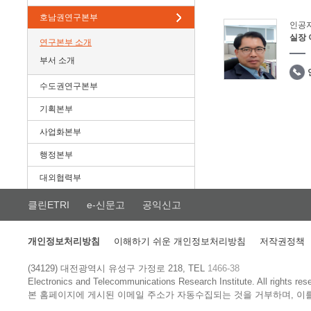
호남권연구본부
인공
실장
연구본부 소개
부서 소개
수도권연구본부
기획본부
사업화본부
행정본부
대외협력부
클린ETRI
e-신문고
공익신고
개인정보처리방침
이해하기 쉬운 개인정보처리방침
저작권정책
(34129) 대전광역시 유성구 가정로 218, TEL
1466-38
Electronics and Telecommunications Research Institute.
All rights res
본 홈페이지에 게시된 이메일 주소가 자동수집되는 것을 거부하며, 이