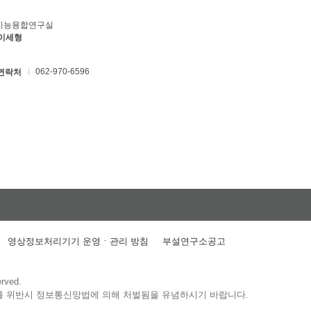
지능융합연구실
 이세형
062-970-6596
연락처
영상정보처리기기 운영ㆍ관리 방침
부설연구소공고
erved.
를 위반시 정보통신망법에 의해 처벌됨을 유념하시기 바랍니다.