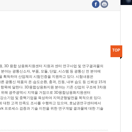
수도권연구본부
기획본부
사업화본부
행정본부
대외협력부
TOP
, 3D 융합 상용화지원센터 지원과 센터 연구사업 및 연구결과물의
분야는 광통신소자, 부품, 모듈, 단말, 시스템 등 광통신 전 분야에
을 획득하여 산업체의 시험인증을 지원하고 있다. 시험내용은
제시험규격에 따른 광통신 제품의 온·습도순환, 충격, 진동, 내부 습도 등 신뢰성 15개
2개 항목에 달한다. 3D융합상용화지원 분야는 기존 산업의 구조에 3차원
을 위해 광주광역시 지역을 거점으로 3D융합상용화지원센터
 강소기업 및 중핵기업을 육성하여 지역균형발전을 목적으로 있다.
활동에 대한 고객 만족도 조사를 수행하고 있으며, 호남권연구센터에서
rk 프로세스 검증과 기술 이전을 위한 연구개발 결과물에 대한 기술