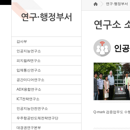
연구·행정부서
연구·행정부서
연구소 
감사부
인공
인공지능연구소
피지컬AI연구소
입체통신연구소
공간미디어연구소
ADX융합연구소
ICT전략연구소
인공지능안전연구소
Q-mark 검증업무도 수
우주항공반도체전략연구단
대경권연구본부