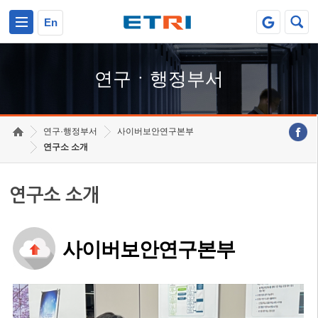
본문 바로가기
주요메뉴 바로가기
하단메뉴 바로가기
En
연구ㆍ행정부서
연구·행정부서
사이버보안연구본부
연구소 소개
연구소 소개
사이버보안연구본부