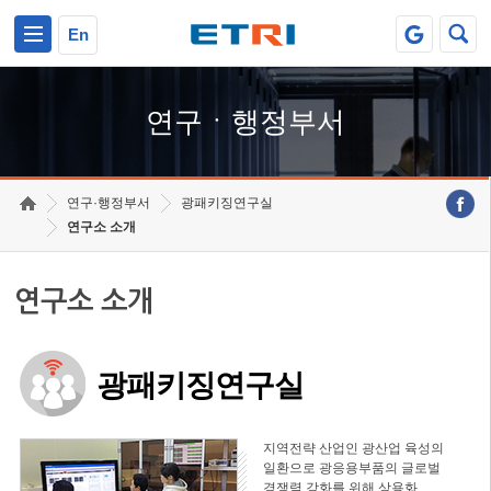
본문 바로가기
주요메뉴 바로가기
하단메뉴 바로가기
En
연구ㆍ행정부서
연구·행정부서
광패키징연구실
연구소 소개
연구소 소개
광패키징연구실
지역전략 산업인 광산업 육성의
일환으로 광응용부품의 글로벌
경쟁력 강화를 위해 상용화