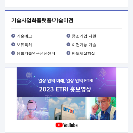
프로그램 개발
 상세이력ㅇ(붙 임1) 대상인력 A 상세이력ㅇ(붙
임2) 대상인력 B 상세이력
3. 신청방법 및 향후일정 등

신청방법: 이메일 (verdi@etri.re.kr)* <별첨양식>을 작성하여
기술사업화플랫폼/기술이전
제출
 문 의 처: ETRI사업화본부 기업성장지원부
기업성장지원전략실ㅇ오경석 책임 연구원 (T. 042-860-5076,
verdi@etri.re.kr)
 제출양식
ㅇ(별첨양식) ETRI연구인력
기술예고
중소기업 지원
현장지원 신청서 (기업)
보유특허
이전가능 기술
융합기술연구생산센터
반도체실험실