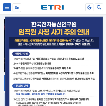
본문 바로가기
주요메뉴 바로가기
En
지식공유
ETRI 오픈소스
플랫폼
거버넌스 대응
발간자료