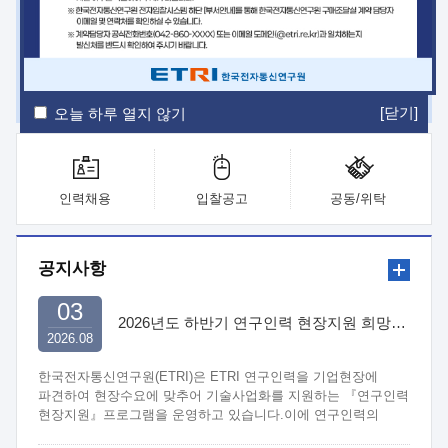
ETRI Insight
ETRI Journal
전자통신동향분석
ETRI 웹진
ETRI 간행물
전자도서관
[닫기]
오늘 하루 열지 않기
인력채용
입찰공고
공동/위탁
공지사항
03
2026년도 하반기 연구인력 현장지원 희망기업 신청/접수
2026.08
한국전자통신연구원(ETRI)은 ETRI 연구인력을 기업현장에
파견하여 현장수요에 맞추어 기술사업화를 지원하는 『연구인력
현장지원』프로그램을 운영하고 있습니다.이에 연구인력의
지원을 희망하는 중소.중견기업에서는 신청하여 주시기