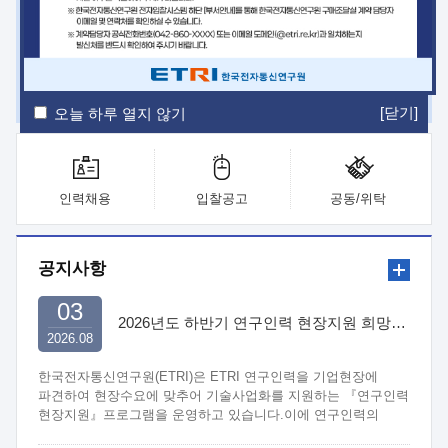
ETRI Insight
ETRI Journal
전자통신동향분석
ETRI 웹진
ETRI 간행물
전자도서관
[닫기]
오늘 하루 열지 않기
인력채용
입찰공고
공동/위탁
공지사항
03
2026년도 하반기 연구인력 현장지원 희망기업 신청/접수
2026.08
한국전자통신연구원(ETRI)은 ETRI 연구인력을 기업현장에
파견하여 현장수요에 맞추어 기술사업화를 지원하는 『연구인력
현장지원』프로그램을 운영하고 있습니다.이에 연구인력의
지원을 희망하는 중소.중견기업에서는 신청하여 주시기