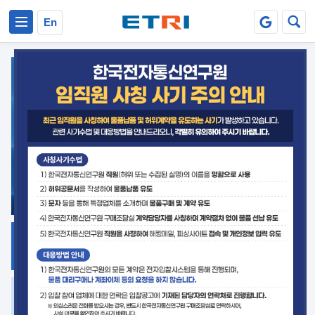
본문 바로가기
주요메뉴 바로가기
En
지식공유
ETRI 오픈소스
플랫폼
거버넌스 대응
발간자료