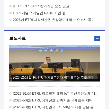
바랍니다.
2026년 8월 한국전자통신연구원장
1. 추진개요

추진목적: ETRI 인력을 기업현장에 파견. 기술지원을
[ETRI] CES 2027 참가기업 모집 공고
실시함으로써 ETRI 개발기술의 사업화를 지원하여
ETRI 기술 스케일업 R&BD 사업 공고
사업화성과를 극대화하고, 지원기업을 강견기업으로 육성하고자
함.
2026년 ETRI 지식재산권 유상양도계약 수요조사 공고
 신청자격: ETRI 협력기업 및 일반 ICT 중소기업*
협력기업: ETRI 창업/연구소기업, 기술이전/출자기업 등 ETRI
개발기술을 사업화하고자 하는 기업
 파견기간: 1년 이상
[최대 3년까지 연속지원 가능]* 연속지원은 지원완료 시점에서
보도자료
당해 지원실적과 차기 지원계획을 평가하여 결정
 기업부담:
연구인력 연봉기준 30 ~ 40%* (1년차) 연봉의 30%, (2 ~ 3년차)
연봉의 40%
 추진일정(1)희망기업 신청/접수(2)희망인력-
희망기업 매칭(3)현장조사/ 선정(심의)(4)협약체결(5)
기업파견8월 3일 ~ 14일
8월 17일 ~ 26일
9월초순
9월 중순
10월 이후* 상기일정은 희망인력-희망기업간 매칭 원활시를
가정한 것으로 상황에 따라 상당기간 일정이 지연될 수 있음. **
(1)희망인력-희망기업간 적합성이 낮다고 판단되거나, (2)
희망인력이 파견의사를 철회할 경우 후속 절차가 진행되지 않을
[2026-52호] ETRI, ITU-T 자율주행차 국제표준화 주도한다
수 있음.2. 현장지원 희망인력 및 상세이력
 희망인력
목록기술분야연구인력번호지원가능 기술반도체/
전자소자A반도체 소자(trasistor/diode) 제작 공정 전자소자 제작
[2026-51호] ETRI, 항로표지 해양 IoT 무선통신체계 개발 나선다
공정(FET / SBD 등 )유기물 반도체 소재 및 소자 설계, 합성 및
제작바이오센서 설계/제작토양/수질/가스 센서 설계/
[2026-50호] ETRI, 생체신호 압축기술 국제표준 채택...의료 AI 시대 연다
제작광소자응용B광 센서 및 응용 시스템시스템 제어 및 데이터
[2026-49호] ETRI, 대한민국 ICT 50년 역사를 담은 온라인 50년사 공개
처리FPGA 제어, VHDL 프로그램 개발Labview, Python, C