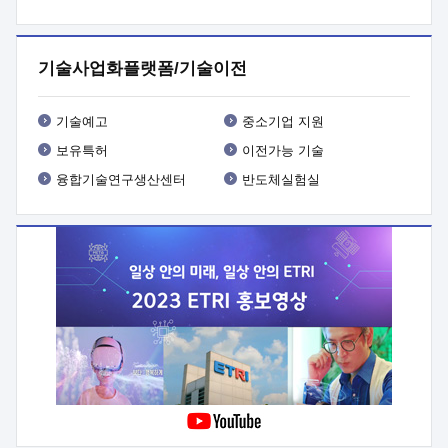
프로그램 개발
 상세이력ㅇ(붙 임1) 대상인력 A 상세이력ㅇ(붙
임2) 대상인력 B 상세이력
3. 신청방법 및 향후일정 등

신청방법: 이메일 (verdi@etri.re.kr)* <별첨양식>을 작성하여
기술사업화플랫폼/기술이전
제출
 문 의 처: ETRI사업화본부 기업성장지원부
기업성장지원전략실ㅇ오경석 책임 연구원 (T. 042-860-5076,
verdi@etri.re.kr)
 제출양식
ㅇ(별첨양식) ETRI연구인력
기술예고
중소기업 지원
현장지원 신청서 (기업)
보유특허
이전가능 기술
융합기술연구생산센터
반도체실험실