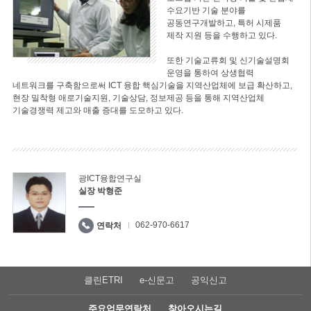
수요기반 기술 분야를
공동연구개발하고, 특허 시제품
제작 지원 등을 수행하고 있다.
또한 기술교류회 및 신기술설명회
운영을 통하여 상생협력
네트워크를 구축함으로써 ICT 융합 핵심기술을 지역산업체에 보급 확산하고,
현장 밀착형 애로기술지원, 기술상담, 정보제공 등을 통해 지역산업체
기술경쟁력 제고와 매출 증대를 도모하고 있다.
광ICT융합연구실
실장 박형준
062-970-6617
연락처
클린ETRI
e-신문고
공익신고
주요업무연락처
찾아오시는길