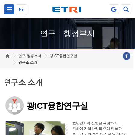
본문 바로가기
주요메뉴 바로가기
하단메뉴 바로가기
En
연구ㆍ행정부서
연구·행정부서
광ICT융합연구실
연구소 소개
연구소 소개
광ICT융합연구실
호남권지역 산업을 육성하기
위하여 지역산업과 연계된 국가
로드맵 기반 전략형 기술 및 산업체