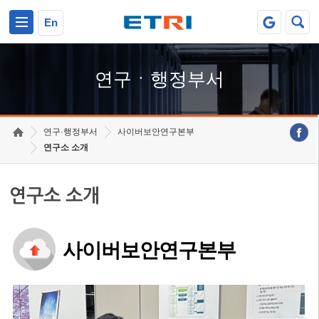
본문 바로가기
주요메뉴 바로가기
하단메뉴 바로가기
En
연구ㆍ행정부서
연구·행정부서
사이버보안연구본부
연구소 소개
연구소 소개
사이버보안연구본부