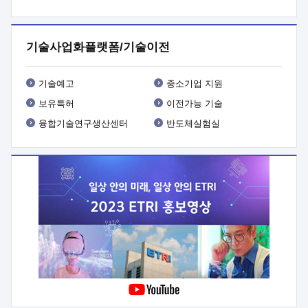
프로그램 개발
 상세이력ㅇ(붙 임1) 대상인력 A 상세이력ㅇ(붙
임2) 대상인력 B 상세이력
3. 신청방법 및 향후일정 등

신청방법: 이메일 (verdi@etri.re.kr)* <별첨양식>을 작성하여
기술사업화플랫폼/기술이전
제출
 문 의 처: ETRI사업화본부 기업성장지원부
기업성장지원전략실ㅇ오경석 책임 연구원 (T. 042-860-5076,
verdi@etri.re.kr)
 제출양식
ㅇ(별첨양식) ETRI연구인력
기술예고
중소기업 지원
현장지원 신청서 (기업)
보유특허
이전가능 기술
융합기술연구생산센터
반도체실험실