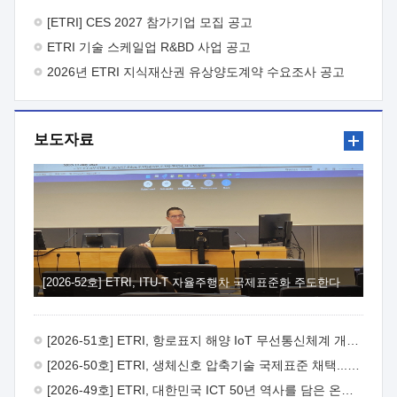
바랍니다.
2026년 8월 한국전자통신연구원장
1. 추진개요

추진목적: ETRI 인력을 기업현장에 파견. 기술지원을
[ETRI] CES 2027 참가기업 모집 공고
실시함으로써 ETRI 개발기술의 사업화를 지원하여
ETRI 기술 스케일업 R&BD 사업 공고
사업화성과를 극대화하고, 지원기업을 강견기업으로 육성하고자
함.
2026년 ETRI 지식재산권 유상양도계약 수요조사 공고
 신청자격: ETRI 협력기업 및 일반 ICT 중소기업*
협력기업: ETRI 창업/연구소기업, 기술이전/출자기업 등 ETRI
개발기술을 사업화하고자 하는 기업
 파견기간: 1년 이상
[최대 3년까지 연속지원 가능]* 연속지원은 지원완료 시점에서
보도자료
당해 지원실적과 차기 지원계획을 평가하여 결정
 기업부담:
연구인력 연봉기준 30 ~ 40%* (1년차) 연봉의 30%, (2 ~ 3년차)
연봉의 40%
 추진일정(1)희망기업 신청/접수(2)희망인력-
희망기업 매칭(3)현장조사/ 선정(심의)(4)협약체결(5)
기업파견8월 3일 ~ 14일
8월 17일 ~ 26일
9월초순
9월 중순
10월 이후* 상기일정은 희망인력-희망기업간 매칭 원활시를
가정한 것으로 상황에 따라 상당기간 일정이 지연될 수 있음. **
(1)희망인력-희망기업간 적합성이 낮다고 판단되거나, (2)
희망인력이 파견의사를 철회할 경우 후속 절차가 진행되지 않을
[2026-52호] ETRI, ITU-T 자율주행차 국제표준화 주도한다
수 있음.2. 현장지원 희망인력 및 상세이력
 희망인력
목록기술분야연구인력번호지원가능 기술반도체/
전자소자A반도체 소자(trasistor/diode) 제작 공정 전자소자 제작
[2026-51호] ETRI, 항로표지 해양 IoT 무선통신체계 개발 나선다
공정(FET / SBD 등 )유기물 반도체 소재 및 소자 설계, 합성 및
제작바이오센서 설계/제작토양/수질/가스 센서 설계/
[2026-50호] ETRI, 생체신호 압축기술 국제표준 채택...의료 AI 시대 연다
제작광소자응용B광 센서 및 응용 시스템시스템 제어 및 데이터
[2026-49호] ETRI, 대한민국 ICT 50년 역사를 담은 온라인 50년사 공개
처리FPGA 제어, VHDL 프로그램 개발Labview, Python, C