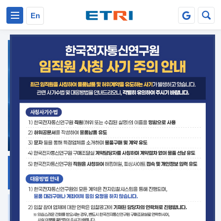
본문 바로가기
주요메뉴 바로가기
En
지식공유
ETRI 오픈소스
플랫폼
거버넌스 대응
발간자료