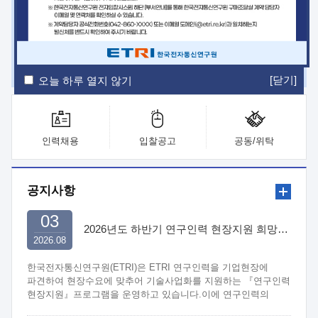
ETRI Insight
ETRI Journal
전자통신동향분석
ETRI 웹진
ETRI 간행물
전자도서관
[닫기]
오늘 하루 열지 않기
인력채용
입찰공고
공동/위탁
공지사항
03
2026년도 하반기 연구인력 현장지원 희망기업 신청/접수
2026.08
한국전자통신연구원(ETRI)은 ETRI 연구인력을 기업현장에
파견하여 현장수요에 맞추어 기술사업화를 지원하는 『연구인력
현장지원』프로그램을 운영하고 있습니다.이에 연구인력의
지원을 희망하는 중소.중견기업에서는 신청하여 주시기