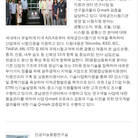
지원과 센터 연구사업 및
연구결과물의 Q-mark 검증을
담당하고 있다. 국제공인시험기관
운영 및 시험지원 분야는
광통신소자, 부품, 모듈, 단말,
시스템 등 광통신 전 분야에 대해
국내에서 유일하게 미국 A2LA로부터 국제공인시험기관 자격을 획득하여
산업체의 시험인증을 지원하고 있다. 시험내용은 Telcordia, IEEE, IEC,
TIA/EIA, MIL-STD 등 66개 국제시험규격에 따른 광통신 제품의 온·습도순환,
충격, 진동, 내부 습도 등 신뢰성 15개 항목 및 중심파장, 반사·삽입손실,
편광모드 분산 등 특성 측정 42개 항목에 달한다. 3D융합상용화지원 분야는
기존 산업의 구조에 3차원 영상기술 또는 3차원 정보기술을 접목하여 새로운
부가가치 창출을 위해 광주광역시 지역을 거점으로 3D융합상용화지원센터
지원인프라 구축 및 상용화지원서비스, 기술사업화지원을 통해 3D 강소기업
및 중핵기업을 육성하여 지역균형발전을 목적으로 있다. 또한 1실 1기업 지원,
ETRI 신기술설명회 개최, 중소기업 지원활동에 대한 고객 만족도 조사를
수행하고 있으며, 호남권연구센터에서 수행하고 있는 연구개발 사업에 대한
품질관리를 위하여 사업 Q-mark 프로세스 검증과 기술 이전을 위한 연구개발
결과물에 대한 기술 Q-mark 검증업무도 수행하고 있다.
인공지능융합연구실