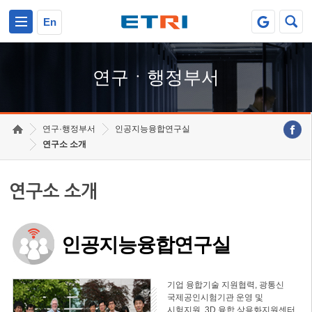
본문 바로가기
주요메뉴 바로가기
하단메뉴 바로가기
En
연구ㆍ행정부서
연구·행정부서
인공지능융합연구실
연구소 소개
연구소 소개
인공지능융합연구실
기업 융합기술 지원협력, 광통신
국제공인시험기관 운영 및
시험지원, 3D 융합 상용화지원센터