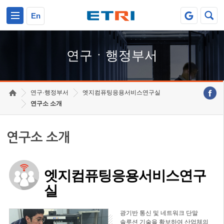
본문 바로가기
주요메뉴 바로가기
하단메뉴 바로가기
En
연구ㆍ행정부서
연구·행정부서
엣지컴퓨팅응용서비스연구실
연구소 소개
연구소 소개
엣지컴퓨팅응용서비스연구
실
광기반 통신 및 네트워크 단말
솔루션 기술을 확보하여 산업체의