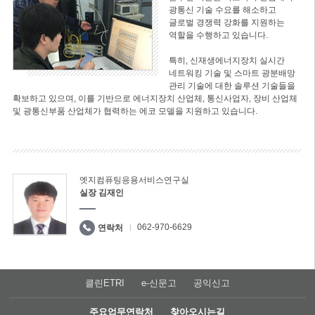
광통신 기술 수요를 해소하고
글로벌 경쟁력 강화를 지원하는
역할을 수행하고 있습니다.
특히, 신재생에너지장치 실시간
네트워킹 기술 및 스마트 광분배망
관리 기술에 대한 솔루션 기술들을
확보하고 있으며, 이를 기반으로 에너지장치 산업체, 통신사업자, 장비 산업체
및 광통신부품 산업체가 협력하는 에코 모델을 지원하고 있습니다.
엣지컴퓨팅응용서비스연구실
실장 김재인
062-970-6629
연락처
클린ETRI
e-신문고
공익신고
주요업무연락처
찾아오시는길