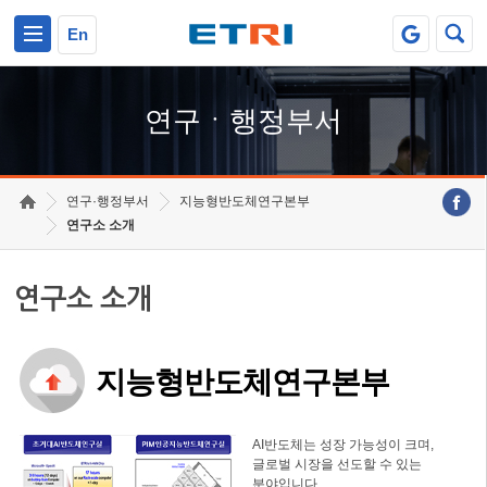
본문 바로가기
주요메뉴 바로가기
하단메뉴 바로가기
En
연구ㆍ행정부서
연구·행정부서
지능형반도체연구본부
연구소 소개
연구소 소개
지능형반도체연구본부
AI반도체는 성장 가능성이 크며,
글로벌 시장을 선도할 수 있는
분야입니다.