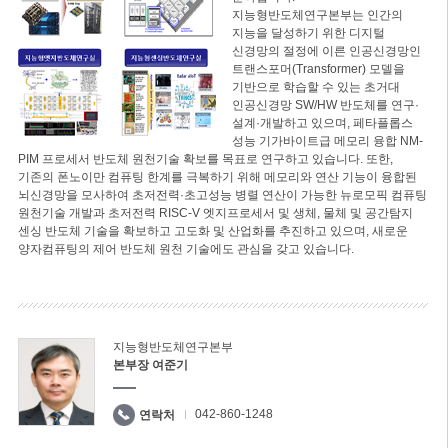
지능형반도체연구본부는 인간의
지능을 달성하기 위한 디지털
신경망의 절정에 이른 인공신경망인
트랜스포머(Transformer) 모델을
기반으로 학습할 수 있는 초거대
인공신경망 SW/HW 반도체를 연구·
설계·개발하고 있으며, 페타플롭스
성능 기가바이트급 메모리 융합 NM-
PIM 프로세서 반도체 원천기술 확보를 목표로 연구하고 있습니다. 또한,
기존의 폰노이만 컴퓨팅 한계를 극복하기 위해 메모리와 연산 기능이 융합된
뇌신경망을 모사하여 초저전력·초고성능 병렬 연산이 가능한 뉴로모픽 컴퓨팅
원천기술 개발과 초저전력 RISC-V 엣지프로세서 및 생체, 물체 및 공간탐지
센싱 반도체 기술을 확보하고 고도화 및 산업화를 추진하고 있으며, 새로운
양자컴퓨팅의 제어 반도체 원천 기술에도 관심을 갖고 있습니다.
지능형반도체연구본부
본부장 여준기
042-860-1248
연락처