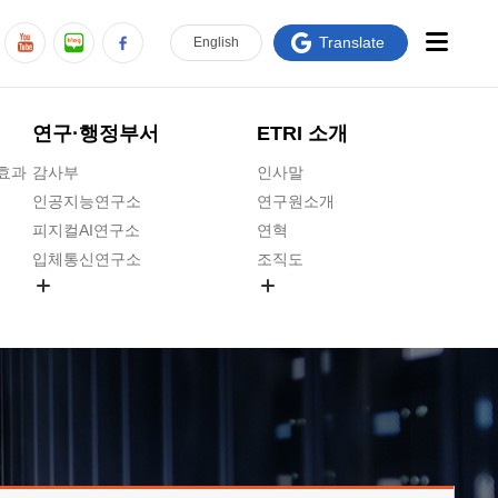
Translate
En
glish
연구·행정부서
ETRI 소개
급효과
감사부
인사말
인공지능연구소
연구원소개
피지컬AI연구소
연혁
입체통신연구소
조직도
공간미디어연구소
기타 공개정보
ADX융합연구소
원규 제·개정 예고
ICT전략연구소
연구원 고객헌장
인공지능안전연구소
ETRI CI
우주항공반도체전략연구단
주요업무연락처
대경권연구본부
찾아오시는길
호남권연구본부