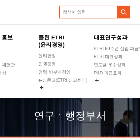
 홍보
클린 ETRI
대표연구성과
(윤리경영)
ETRI 50주년 산업 파
윤리헌장
ETRI 대표성과
인권경영
 체험관
연도별 우수성과
청렴·반부패경영
영상
R&D 파급효과
e-신문고(ETRI 신고센터)
지식공유플랫폼
공익신고
청렴포털 신고
고객의소리
연구ㆍ행정부서
수의계약 현황
부패징계 현황
감사결과공개