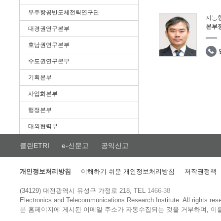
우주항공반도체전략연구단
지능
본부
대경권연구본부
호남권연구본부
수도권연구본부
기획본부
사업화본부
행정본부
대외협력부
클린ETRI
e-신문고
공익신고
개인정보처리방침
이해하기 쉬운 개인정보처리방침
저작권정책
(34129) 대전광역시 유성구 가정로 218, TEL
1466-38
Electronics and Telecommunications Research Institute.
All rights res
본 홈페이지에 게시된 이메일 주소가 자동수집되는 것을 거부하며, 이