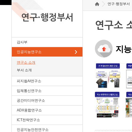
연구·행정부서
연구·행정부서
연구소 
감사부
지능
인공지능연구소
연구소 소개
부서 소개
피지컬AI연구소
입체통신연구소
공간미디어연구소
ADX융합연구소
ICT전략연구소
인공지능안전연구소