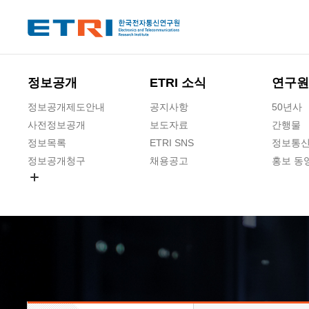
본문 바로가기
주요메뉴 바로가기
하단메뉴 바로가기
정보공개
ETRI 소식
연구원
정보공개제도안내
공지사항
50년사
사전정보공개
보도자료
간행물
정보목록
ETRI SNS
정보통신
정보공개청구
채용공고
홍보 동
경영공시
공공데이터개방
사업실명제