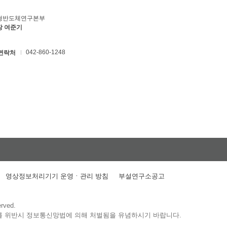
형반도체연구본부
장 여준기
042-860-1248
연락처
영상정보처리기기 운영ㆍ관리 방침
부설연구소공고
erved.
를 위반시 정보통신망법에 의해 처벌됨을 유념하시기 바랍니다.