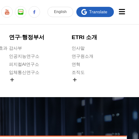
Translate
En
glish
연구·행정부서
ETRI 소개
급효과
감사부
인사말
인공지능연구소
연구원소개
피지컬AI연구소
연혁
입체통신연구소
조직도
공간미디어연구소
기타 공개정보
ADX융합연구소
원규 제·개정 예고
ICT전략연구소
연구원 고객헌장
인공지능안전연구소
ETRI CI
우주항공반도체전략연구단
주요업무연락처
대경권연구본부
찾아오시는길
호남권연구본부