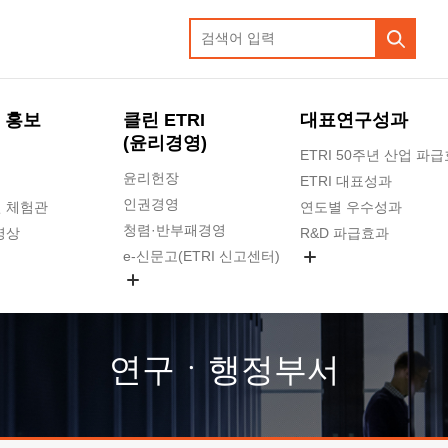
 홍보
클린 ETRI
대표연구성과
(윤리경영)
ETRI 50주년 산업 파
윤리헌장
ETRI 대표성과
인권경영
 체험관
연도별 우수성과
청렴·반부패경영
영상
R&D 파급효과
e-신문고(ETRI 신고센터)
지식공유플랫폼
공익신고
청렴포털 신고
고객의소리
연구ㆍ행정부서
수의계약 현황
부패징계 현황
감사결과공개