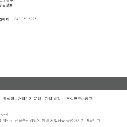
C연구본부
장 김강호
042-860-6226
연락처
영상정보처리기기 운영ㆍ관리 방침
부설연구소공고
erved.
를 위반시 정보통신망법에 의해 처벌됨을 유념하시기 바랍니다.