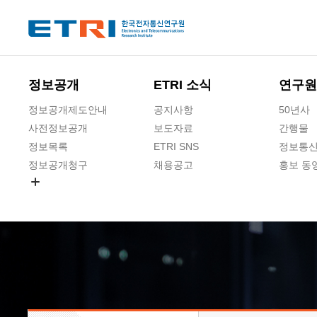
본문 바로가기
주요메뉴 바로가기
하단메뉴 바로가기
정보공개
ETRI 소식
연구원
정보공개제도안내
공지사항
50년사
사전정보공개
보도자료
간행물
정보목록
ETRI SNS
정보통신
정보공개청구
채용공고
홍보 동
경영공시
공공데이터개방
사업실명제