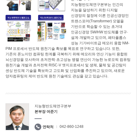
지능형반도체연구본부는 인간의
지능을 달성하기 위한 디지털
신경망의 절정에 이른 인공신경망인
트랜스포머(Transformer) 모델을
기반으로 학습할 수 있는 초거대
인공신경망 SW/HW 반도체를 연구·
설계·개발하고 있으며, 페타플롭스
성능 기가바이트급 메모리 융합 NM-
PIM 프로세서 반도체 원천기술 확보를 목표로 연구하고 있습니다. 또한,
기존의 폰노이만 컴퓨팅 한계를 극복하기 위해 메모리와 연산 기능이 융합된
뇌신경망을 모사하여 초저전력·초고성능 병렬 연산이 가능한 뉴로모픽 컴퓨팅
원천기술 개발과 초저전력 RISC-V 엣지프로세서 및 생체, 물체 및 공간탐지
센싱 반도체 기술을 확보하고 고도화 및 산업화를 추진하고 있으며, 새로운
양자컴퓨팅의 제어 반도체 원천 기술에도 관심을 갖고 있습니다.
지능형반도체연구본부
본부장 여준기
042-860-1248
연락처