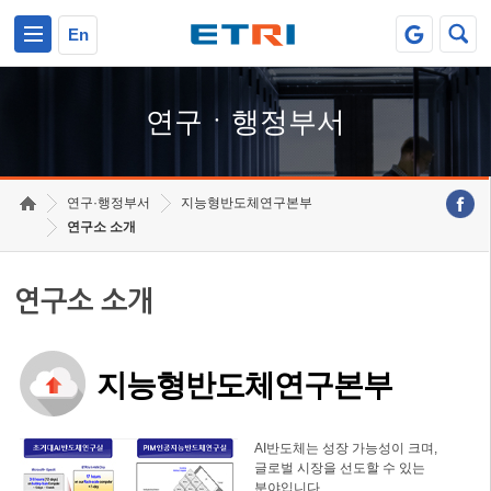
본문 바로가기
주요메뉴 바로가기
하단메뉴 바로가기
En
연구ㆍ행정부서
연구·행정부서
지능형반도체연구본부
연구소 소개
연구소 소개
지능형반도체연구본부
AI반도체는 성장 가능성이 크며,
글로벌 시장을 선도할 수 있는
분야입니다.