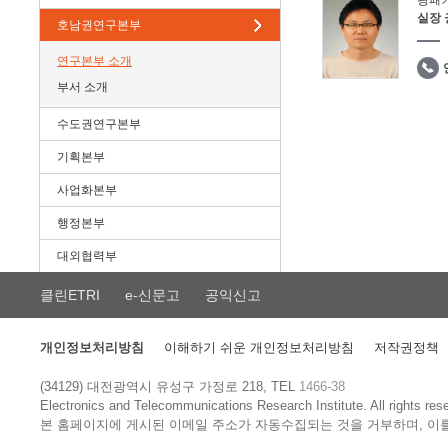
광패
실장
호남권연구본부
연구본부 소개
부서 소개
수도권연구본부
기획본부
사업화본부
행정본부
대외협력부
클린ETRI
e-신문고
공익신고
개인정보처리방침
이해하기 쉬운 개인정보처리방침
저작권정책
(34129) 대전광역시 유성구 가정로 218, TEL
1466-38
Electronics and Telecommunications Research Institute.
All rights res
본 홈페이지에 게시된 이메일 주소가 자동수집되는 것을 거부하며, 이