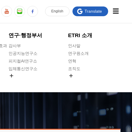
Translate
En
glish
연구·행정부서
ETRI 소개
급효과
감사부
인사말
인공지능연구소
연구원소개
피지컬AI연구소
연혁
입체통신연구소
조직도
공간미디어연구소
기타 공개정보
ADX융합연구소
원규 제·개정 예고
ICT전략연구소
연구원 고객헌장
인공지능안전연구소
ETRI CI
우주항공반도체전략연구단
주요업무연락처
대경권연구본부
찾아오시는길
호남권연구본부