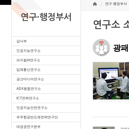
연구·행정부서
연구·행정부서
연구소 
감사부
광패
인공지능연구소
피지컬AI연구소
입체통신연구소
공간미디어연구소
ADX융합연구소
ICT전략연구소
인공지능안전연구소
우주항공반도체전략연구단
대경권연구본부