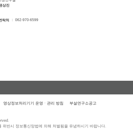
키징연구실
 권상진
062-970-6599
연락처
영상정보처리기기 운영ㆍ관리 방침
부설연구소공고
erved.
를 위반시 정보통신망법에 의해 처벌됨을 유념하시기 바랍니다.