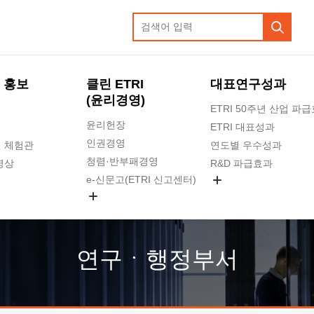
 홍보
클린 ETRI
대표연구성과
(윤리경영)
ETRI 50주년 산업 파
윤리헌장
ETRI 대표성과
인권경영
 체험관
연도별 우수성과
청렴·반부패경영
영상
R&D 파급효과
e-신문고(ETRI 신고센터)
지식공유플랫폼
공익신고
청렴포털 신고
고객의소리
연구ㆍ행정부서
수의계약 현황
부패징계 현황
감사결과공개