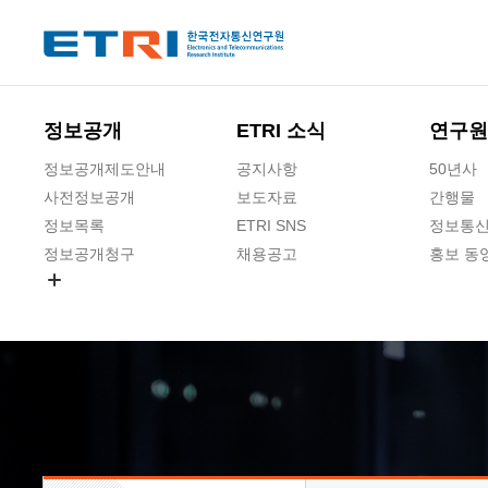
본문 바로가기
주요메뉴 바로가기
하단메뉴 바로가기
정보공개
ETRI 소식
연구원
정보공개제도안내
공지사항
50년사
사전정보공개
보도자료
간행물
정보목록
ETRI SNS
정보통신
정보공개청구
채용공고
홍보 동
경영공시
공공데이터개방
사업실명제