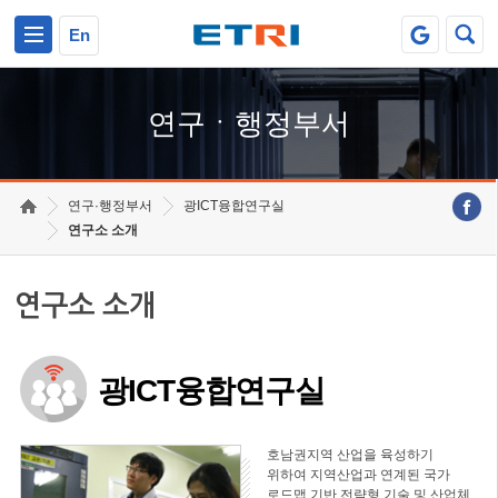
본문 바로가기
주요메뉴 바로가기
하단메뉴 바로가기
En
연구ㆍ행정부서
연구·행정부서
광ICT융합연구실
연구소 소개
연구소 소개
광ICT융합연구실
호남권지역 산업을 육성하기
위하여 지역산업과 연계된 국가
로드맵 기반 전략형 기술 및 산업체