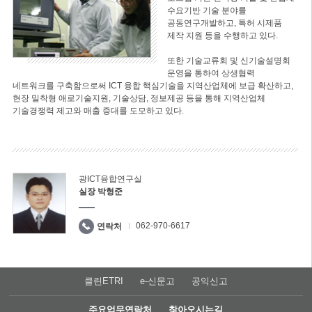
수요기반 기술 분야를
공동연구개발하고, 특허 시제품
제작 지원 등을 수행하고 있다.
또한 기술교류회 및 신기술설명회
운영을 통하여 상생협력
네트워크를 구축함으로써 ICT 융합 핵심기술을 지역산업체에 보급 확산하고,
현장 밀착형 애로기술지원, 기술상담, 정보제공 등을 통해 지역산업체
기술경쟁력 제고와 매출 증대를 도모하고 있다.
광ICT융합연구실
실장 박형준
062-970-6617
연락처
클린ETRI
e-신문고
공익신고
주요업무연락처
찾아오시는길