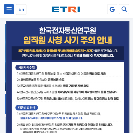
본문 바로가기
주요메뉴 바로가기
En
지식공유
ETRI 오픈소스
플랫폼
거버넌스 대응
발간자료