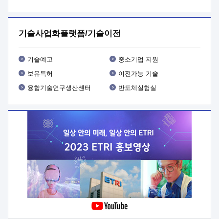
프로그램 개발
 상세이력ㅇ(붙 임1) 대상인력 A 상세이력ㅇ(붙
임2) 대상인력 B 상세이력
3. 신청방법 및 향후일정 등

신청방법: 이메일 (verdi@etri.re.kr)* <별첨양식>을 작성하여
기술사업화플랫폼/기술이전
제출
 문 의 처: ETRI사업화본부 기업성장지원부
기업성장지원전략실ㅇ오경석 책임 연구원 (T. 042-860-5076,
verdi@etri.re.kr)
 제출양식
ㅇ(별첨양식) ETRI연구인력
기술예고
중소기업 지원
현장지원 신청서 (기업)
보유특허
이전가능 기술
융합기술연구생산센터
반도체실험실