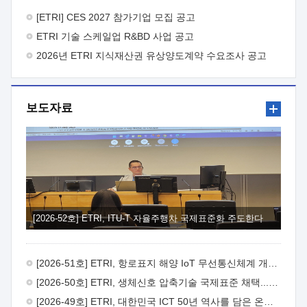
바랍니다.
2026년 8월 한국전자통신연구원장
1. 추진개요

추진목적: ETRI 인력을 기업현장에 파견. 기술지원을
[ETRI] CES 2027 참가기업 모집 공고
실시함으로써 ETRI 개발기술의 사업화를 지원하여
ETRI 기술 스케일업 R&BD 사업 공고
사업화성과를 극대화하고, 지원기업을 강견기업으로 육성하고자
함.
2026년 ETRI 지식재산권 유상양도계약 수요조사 공고
 신청자격: ETRI 협력기업 및 일반 ICT 중소기업*
협력기업: ETRI 창업/연구소기업, 기술이전/출자기업 등 ETRI
개발기술을 사업화하고자 하는 기업
 파견기간: 1년 이상
[최대 3년까지 연속지원 가능]* 연속지원은 지원완료 시점에서
보도자료
당해 지원실적과 차기 지원계획을 평가하여 결정
 기업부담:
연구인력 연봉기준 30 ~ 40%* (1년차) 연봉의 30%, (2 ~ 3년차)
연봉의 40%
 추진일정(1)희망기업 신청/접수(2)희망인력-
희망기업 매칭(3)현장조사/ 선정(심의)(4)협약체결(5)
기업파견8월 3일 ~ 14일
8월 17일 ~ 26일
9월초순
9월 중순
10월 이후* 상기일정은 희망인력-희망기업간 매칭 원활시를
가정한 것으로 상황에 따라 상당기간 일정이 지연될 수 있음. **
(1)희망인력-희망기업간 적합성이 낮다고 판단되거나, (2)
희망인력이 파견의사를 철회할 경우 후속 절차가 진행되지 않을
[2026-52호] ETRI, ITU-T 자율주행차 국제표준화 주도한다
수 있음.2. 현장지원 희망인력 및 상세이력
 희망인력
목록기술분야연구인력번호지원가능 기술반도체/
전자소자A반도체 소자(trasistor/diode) 제작 공정 전자소자 제작
[2026-51호] ETRI, 항로표지 해양 IoT 무선통신체계 개발 나선다
공정(FET / SBD 등 )유기물 반도체 소재 및 소자 설계, 합성 및
제작바이오센서 설계/제작토양/수질/가스 센서 설계/
[2026-50호] ETRI, 생체신호 압축기술 국제표준 채택...의료 AI 시대 연다
제작광소자응용B광 센서 및 응용 시스템시스템 제어 및 데이터
[2026-49호] ETRI, 대한민국 ICT 50년 역사를 담은 온라인 50년사 공개
처리FPGA 제어, VHDL 프로그램 개발Labview, Python, C