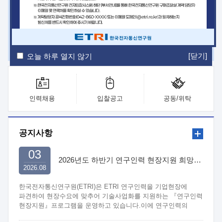
ETRI Insight
ETRI Journal
전자통신동향분석
ETRI 웹진
ETRI 간행물
전자도서관
[닫기]
오늘 하루 열지 않기
인력채용
입찰공고
공동/위탁
공지사항
03
2026년도 하반기 연구인력 현장지원 희망기업 신청/접수
2026.08
한국전자통신연구원(ETRI)은 ETRI 연구인력을 기업현장에
파견하여 현장수요에 맞추어 기술사업화를 지원하는 『연구인력
현장지원』프로그램을 운영하고 있습니다.이에 연구인력의
지원을 희망하는 중소.중견기업에서는 신청하여 주시기