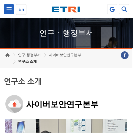
본문 바로가기
주요메뉴 바로가기
하단메뉴 바로가기
En
연구ㆍ행정부서
연구·행정부서
사이버보안연구본부
연구소 소개
연구소 소개
사이버보안연구본부