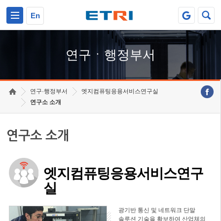
본문 바로가기
주요메뉴 바로가기
하단메뉴 바로가기
En
연구ㆍ행정부서
연구·행정부서
엣지컴퓨팅응용서비스연구실
연구소 소개
연구소 소개
엣지컴퓨팅응용서비스연구
실
광기반 통신 및 네트워크 단말
솔루션 기술을 확보하여 산업체의