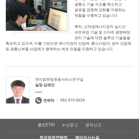
광통신 기술 수요를 해소하고
글로벌 경쟁력 강화를 지원하는
역할을 수행하고 있습니다.
특히, 신재생에너지장치 실시간
네트워킹 기술 및 스마트 광분배망
관리 기술에 대한 솔루션 기술들을
확보하고 있으며, 이를 기반으로 에너지장치 산업체, 통신사업자, 장비 산업체
및 광통신부품 산업체가 협력하는 에코 모델을 지원하고 있습니다.
엣지컴퓨팅응용서비스연구실
실장 김재인
062-970-6629
연락처
클린ETRI
e-신문고
공익신고
주요업무연락처
찾아오시는길