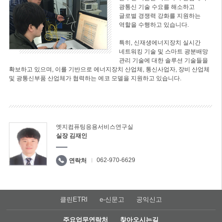
광통신 기술 수요를 해소하고
글로벌 경쟁력 강화를 지원하는
역할을 수행하고 있습니다.
특히, 신재생에너지장치 실시간
네트워킹 기술 및 스마트 광분배망
관리 기술에 대한 솔루션 기술들을
확보하고 있으며, 이를 기반으로 에너지장치 산업체, 통신사업자, 장비 산업체
및 광통신부품 산업체가 협력하는 에코 모델을 지원하고 있습니다.
엣지컴퓨팅응용서비스연구실
실장 김재인
062-970-6629
연락처
클린ETRI
e-신문고
공익신고
주요업무연락처
찾아오시는길