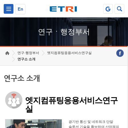
본문 바로가기
주요메뉴 바로가기
하단메뉴 바로가기
En
연구ㆍ행정부서
연구·행정부서
엣지컴퓨팅응용서비스연구실
연구소 소개
연구소 소개
엣지컴퓨팅응용서비스연구
실
광기반 통신 및 네트워크 단말
솔루션 기술을 확보하여 산업체의