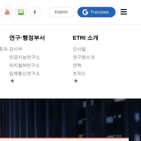
Translate
En
glish
연구·행정부서
ETRI 소개
급효과
감사부
인사말
인공지능연구소
연구원소개
피지컬AI연구소
연혁
입체통신연구소
조직도
공간미디어연구소
기타 공개정보
ADX융합연구소
원규 제·개정 예고
ICT전략연구소
연구원 고객헌장
인공지능안전연구소
ETRI CI
우주항공반도체전략연구단
주요업무연락처
대경권연구본부
찾아오시는길
호남권연구본부