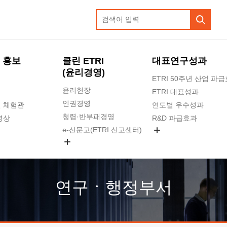
 홍보
클린 ETRI
대표연구성과
(윤리경영)
ETRI 50주년 산업 파
윤리헌장
ETRI 대표성과
인권경영
 체험관
연도별 우수성과
청렴·반부패경영
영상
R&D 파급효과
e-신문고(ETRI 신고센터)
지식공유플랫폼
공익신고
청렴포털 신고
고객의소리
연구ㆍ행정부서
수의계약 현황
부패징계 현황
감사결과공개