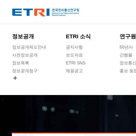
본문 바로가기
주요메뉴 바로가기
하단메뉴 바로가기
정보공개
ETRI 소식
연구원
정보공개제도안내
공지사항
50년사
사전정보공개
보도자료
간행물
정보목록
ETRI SNS
정보통신
정보공개청구
채용공고
홍보 동
경영공시
공공데이터개방
사업실명제