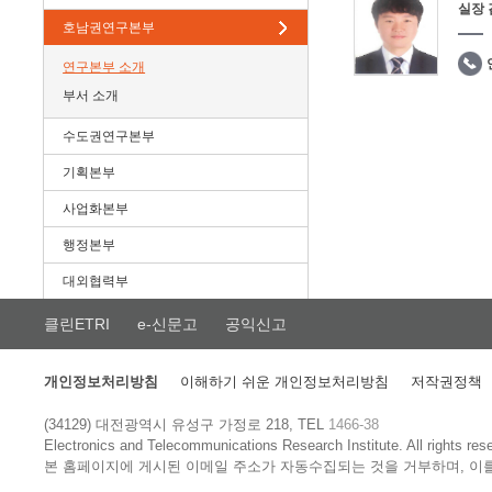
실장
호남권연구본부
연구본부 소개
부서 소개
수도권연구본부
기획본부
사업화본부
행정본부
대외협력부
클린ETRI
e-신문고
공익신고
개인정보처리방침
이해하기 쉬운 개인정보처리방침
저작권정책
(34129) 대전광역시 유성구 가정로 218, TEL
1466-38
Electronics and Telecommunications Research Institute.
All rights res
본 홈페이지에 게시된 이메일 주소가 자동수집되는 것을 거부하며, 이