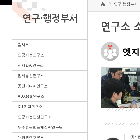
연구·행정부서
연구·행정부서
연구소 
감사부
엣지
인공지능연구소
피지컬AI연구소
입체통신연구소
공간미디어연구소
ADX융합연구소
ICT전략연구소
인공지능안전연구소
우주항공반도체전략연구단
엣지
대경권연구본부