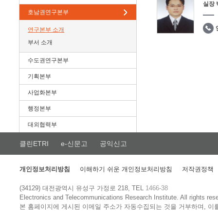
실장
호남권연구본부
연구본부 소개
부서 소개
수도권연구본부
기획본부
사업화본부
행정본부
대외협력부
클린ETRI
e-신문고
공익신고
개인정보처리방침
이해하기 쉬운 개인정보처리방침
저작권정책
(34129) 대전광역시 유성구 가정로 218, TEL
1466-38
Electronics and Telecommunications Research Institute.
All rights res
본 홈페이지에 게시된 이메일 주소가 자동수집되는 것을 거부하며, 이