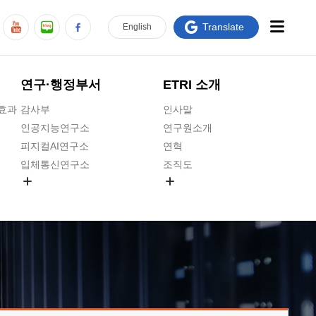
Translate
En
glish
연구·행정부서
ETRI 소개
급효과
감사부
인사말
인공지능연구소
연구원소개
피지컬AI연구소
연혁
입체통신연구소
조직도
공간미디어연구소
기타 공개정보
ADX융합연구소
원규 제·개정 예고
ICT전략연구소
연구원 고객헌장
인공지능안전연구소
ETRI CI
우주항공반도체전략연구단
주요업무연락처
대경권연구본부
찾아오시는길
호남권연구본부