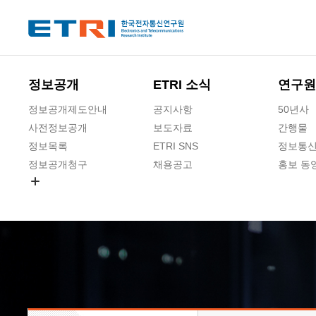
본문 바로가기
주요메뉴 바로가기
하단메뉴 바로가기
정보공개
ETRI 소식
연구원
정보공개제도안내
공지사항
50년사
사전정보공개
보도자료
간행물
정보목록
ETRI SNS
정보통신
정보공개청구
채용공고
홍보 동
경영공시
공공데이터개방
사업실명제