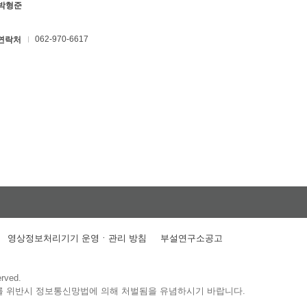
 박형준
062-970-6617
연락처
영상정보처리기기 운영ㆍ관리 방침
부설연구소공고
erved.
를 위반시 정보통신망법에 의해 처벌됨을 유념하시기 바랍니다.