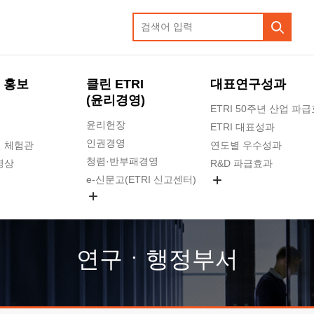
 홍보
클린 ETRI
대표연구성과
(윤리경영)
ETRI 50주년 산업 파
윤리헌장
ETRI 대표성과
인권경영
 체험관
연도별 우수성과
청렴·반부패경영
영상
R&D 파급효과
e-신문고(ETRI 신고센터)
지식공유플랫폼
공익신고
청렴포털 신고
고객의소리
연구ㆍ행정부서
수의계약 현황
부패징계 현황
감사결과공개