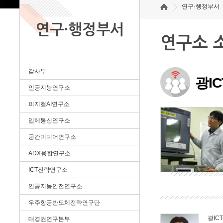
연구·행정부서
연구·행정부서
연구소 
감사부
광I
인공지능연구소
피지컬AI연구소
입체통신연구소
공간미디어연구소
ADX융합연구소
ICT전략연구소
인공지능안전연구소
우주항공반도체전략연구단
광IC
대경권연구본부