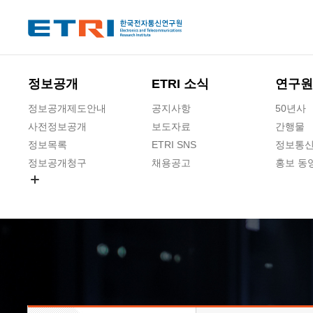
본문 바로가기
주요메뉴 바로가기
하단메뉴 바로가기
정보공개
ETRI 소식
연구원
정보공개제도안내
공지사항
50년사
사전정보공개
보도자료
간행물
정보목록
ETRI SNS
정보통신
정보공개청구
채용공고
홍보 동
경영공시
공공데이터개방
사업실명제