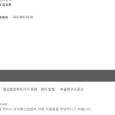
C연구본부
장 김강호
042-860-6226
연락처
영상정보처리기기 운영ㆍ관리 방침
부설연구소공고
erved.
를 위반시 정보통신망법에 의해 처벌됨을 유념하시기 바랍니다.