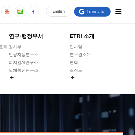
Translate
En
glish
연구·행정부서
ETRI 소개
급효과
감사부
인사말
인공지능연구소
연구원소개
피지컬AI연구소
연혁
입체통신연구소
조직도
공간미디어연구소
기타 공개정보
ADX융합연구소
원규 제·개정 예고
ICT전략연구소
연구원 고객헌장
인공지능안전연구소
ETRI CI
우주항공반도체전략연구단
주요업무연락처
대경권연구본부
찾아오시는길
호남권연구본부