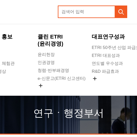
 홍보
클린 ETRI
대표연구성과
(윤리경영)
ETRI 50주년 산업 파
윤리헌장
ETRI 대표성과
인권경영
 체험관
연도별 우수성과
청렴·반부패경영
영상
R&D 파급효과
e-신문고(ETRI 신고센터)
지식공유플랫폼
공익신고
청렴포털 신고
고객의소리
연구ㆍ행정부서
수의계약 현황
부패징계 현황
감사결과공개