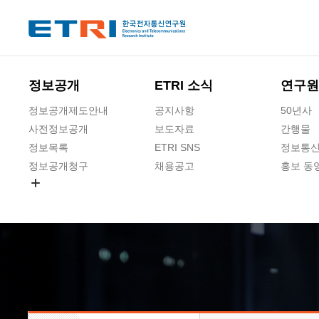
본문 바로가기
주요메뉴 바로가기
하단메뉴 바로가기
정보공개
ETRI 소식
연구원
정보공개제도안내
공지사항
50년사
사전정보공개
보도자료
간행물
정보목록
ETRI SNS
정보통신
정보공개청구
채용공고
홍보 동
경영공시
공공데이터개방
사업실명제