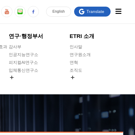
Translate
En
glish
연구·행정부서
ETRI 소개
급효과
감사부
인사말
인공지능연구소
연구원소개
피지컬AI연구소
연혁
입체통신연구소
조직도
공간미디어연구소
기타 공개정보
ADX융합연구소
원규 제·개정 예고
ICT전략연구소
연구원 고객헌장
인공지능안전연구소
ETRI CI
우주항공반도체전략연구단
주요업무연락처
대경권연구본부
찾아오시는길
호남권연구본부