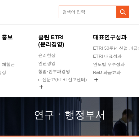
 홍보
클린 ETRI
대표연구성과
(윤리경영)
ETRI 50주년 산업 파
윤리헌장
ETRI 대표성과
인권경영
 체험관
연도별 우수성과
청렴·반부패경영
영상
R&D 파급효과
e-신문고(ETRI 신고센터)
지식공유플랫폼
공익신고
청렴포털 신고
고객의소리
연구ㆍ행정부서
수의계약 현황
부패징계 현황
감사결과공개