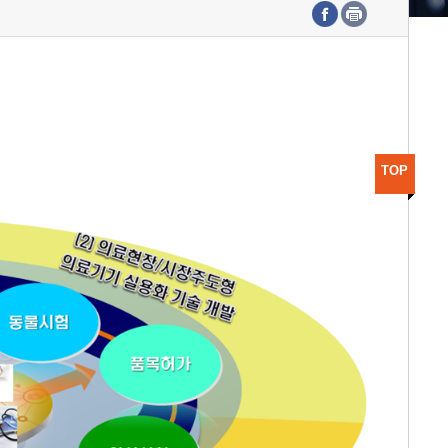
수도권연구본부
기획본부
사업화본부
행정본부
대외협력부
TOP