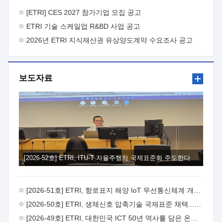
바랍니다.
2026년 8월 한국전자통신연구원장
1. 추진개요

추진목적: ETRI 인력을 기업현장에 파견. 기술지원을
[ETRI] CES 2027 참가기업 모집 공고
실시함으로써 ETRI 개발기술의 사업화를 지원하여
ETRI 기술 스케일업 R&BD 사업 공고
사업화성과를 극대화하고, 지원기업을 강견기업으로 육성하고자
함.
2026년 ETRI 지식재산권 유상양도계약 수요조사 공고
 신청자격: ETRI 협력기업 및 일반 ICT 중소기업*
협력기업: ETRI 창업/연구소기업, 기술이전/출자기업 등 ETRI
개발기술을 사업화하고자 하는 기업
 파견기간: 1년 이상
[최대 3년까지 연속지원 가능]* 연속지원은 지원완료 시점에서
보도자료
당해 지원실적과 차기 지원계획을 평가하여 결정
 기업부담:
연구인력 연봉기준 30 ~ 40%* (1년차) 연봉의 30%, (2 ~ 3년차)
연봉의 40%
 추진일정(1)희망기업 신청/접수(2)희망인력-
희망기업 매칭(3)현장조사/ 선정(심의)(4)협약체결(5)
기업파견8월 3일 ~ 14일
8월 17일 ~ 26일
9월초순
9월 중순
10월 이후* 상기일정은 희망인력-희망기업간 매칭 원활시를
가정한 것으로 상황에 따라 상당기간 일정이 지연될 수 있음. **
(1)희망인력-희망기업간 적합성이 낮다고 판단되거나, (2)
희망인력이 파견의사를 철회할 경우 후속 절차가 진행되지 않을
[2026-52호] ETRI, ITU-T 자율주행차 국제표준화 주도한다
수 있음.2. 현장지원 희망인력 및 상세이력
 희망인력
목록기술분야연구인력번호지원가능 기술반도체/
전자소자A반도체 소자(trasistor/diode) 제작 공정 전자소자 제작
[2026-51호] ETRI, 항로표지 해양 IoT 무선통신체계 개발 나선다
공정(FET / SBD 등 )유기물 반도체 소재 및 소자 설계, 합성 및
제작바이오센서 설계/제작토양/수질/가스 센서 설계/
[2026-50호] ETRI, 생체신호 압축기술 국제표준 채택...의료 AI 시대 연다
제작광소자응용B광 센서 및 응용 시스템시스템 제어 및 데이터
[2026-49호] ETRI, 대한민국 ICT 50년 역사를 담은 온라인 50년사 공개
처리FPGA 제어, VHDL 프로그램 개발Labview, Python, C