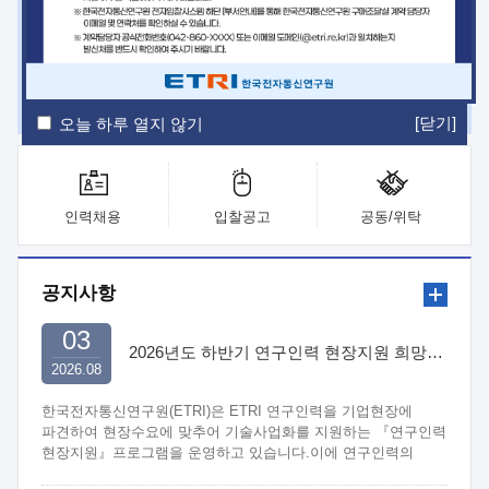
ETRI Insight
ETRI Journal
전자통신동향분석
ETRI 웹진
ETRI 간행물
전자도서관
[닫기]
오늘 하루 열지 않기
인력채용
입찰공고
공동/위탁
공지사항
03
2026년도 하반기 연구인력 현장지원 희망기업 신청/접수
2026.08
한국전자통신연구원(ETRI)은 ETRI 연구인력을 기업현장에
파견하여 현장수요에 맞추어 기술사업화를 지원하는 『연구인력
현장지원』프로그램을 운영하고 있습니다.이에 연구인력의
지원을 희망하는 중소.중견기업에서는 신청하여 주시기