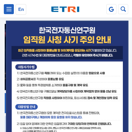
본문 바로가기
주요메뉴 바로가기
En
지식공유
ETRI 오픈소스
플랫폼
거버넌스 대응
발간자료