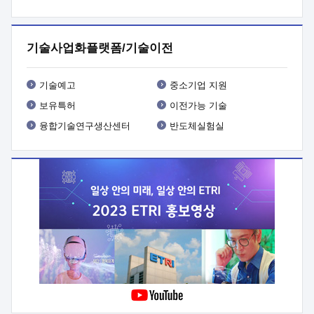
프로그램 개발
 상세이력ㅇ(붙 임1) 대상인력 A 상세이력ㅇ(붙
임2) 대상인력 B 상세이력
3. 신청방법 및 향후일정 등

신청방법: 이메일 (verdi@etri.re.kr)* <별첨양식>을 작성하여
기술사업화플랫폼/기술이전
제출
 문 의 처: ETRI사업화본부 기업성장지원부
기업성장지원전략실ㅇ오경석 책임 연구원 (T. 042-860-5076,
verdi@etri.re.kr)
 제출양식
ㅇ(별첨양식) ETRI연구인력
기술예고
중소기업 지원
현장지원 신청서 (기업)
보유특허
이전가능 기술
융합기술연구생산센터
반도체실험실