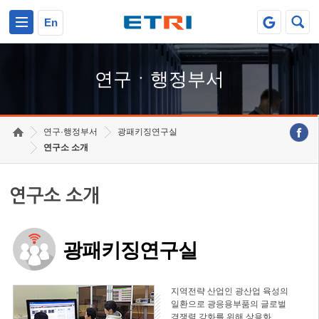
본문 바로가기
주요메뉴 바로가기
하단메뉴 바로가기
En
연구ㆍ행정부서
연구·행정부서
광패키징연구실
연구소 소개
연구소 소개
광패키징연구실
지역전략 산업인 광산업 육성의
일환으로 광응용부품의 글로벌
경쟁력 강화를 위해 상용화