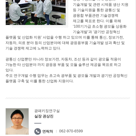
기술개발 및 관련 시제품 생산 지원
등 기술지원을 통한 광통신 및
광융합 부품관련 기술경쟁력
제고를 목표로 한다. 이를 위해
‘100기가급 초소형 광모듈 상용화
기술개발’과 ‘광기반 공정혁신
플랫폼 및 산업화 지원’ 사업을 수행 하고 있으며 이를 통해 통신, 정보가전,
자동차, 의료 분야 등의 산업분야에 대해 광응용부품 기술개발 성과 확산 및
기술 경쟁력 제고에 노력하고 있다.
광통신 산업뿐만 아니라 정보가전, 자동차, 조선 등과 같이 광모듈 적용이
가능한 타 산업분야 까지 광응용 부품 및 모듈 솔루션 제공을 목표로 하고
있다.
주요 연구개발 수행 업무는 초고속 광부품 및 광모듈 개발과 광기반 공정혁신
플랫폼 구축 및 이를 통한 산업화 지원이다.
광패키징연구실
실장 권상진
062-970-6599
연락처