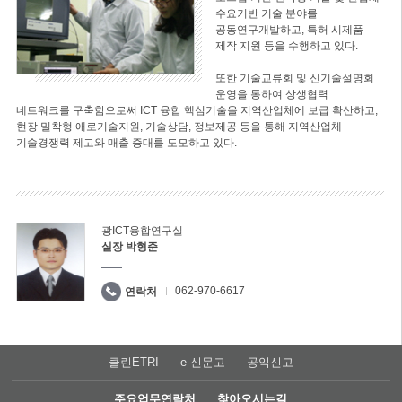
수요기반 기술 분야를
공동연구개발하고, 특허 시제품
제작 지원 등을 수행하고 있다.
또한 기술교류회 및 신기술설명회
운영을 통하여 상생협력
네트워크를 구축함으로써 ICT 융합 핵심기술을 지역산업체에 보급 확산하고,
현장 밀착형 애로기술지원, 기술상담, 정보제공 등을 통해 지역산업체
기술경쟁력 제고와 매출 증대를 도모하고 있다.
광ICT융합연구실
실장 박형준
062-970-6617
연락처
클린ETRI
e-신문고
공익신고
주요업무연락처
찾아오시는길