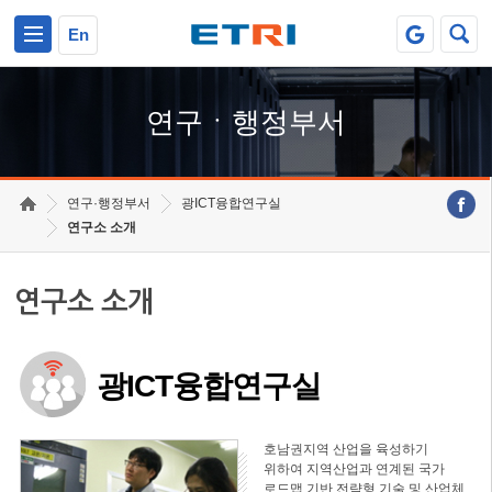
본문 바로가기
주요메뉴 바로가기
하단메뉴 바로가기
En
연구ㆍ행정부서
연구·행정부서
광ICT융합연구실
연구소 소개
연구소 소개
광ICT융합연구실
호남권지역 산업을 육성하기
위하여 지역산업과 연계된 국가
로드맵 기반 전략형 기술 및 산업체