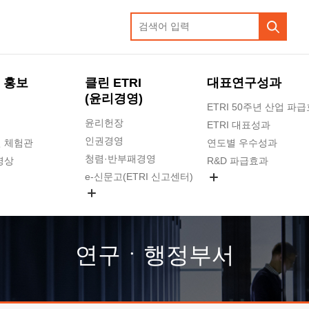
 홍보
클린 ETRI
대표연구성과
(윤리경영)
ETRI 50주년 산업 파
윤리헌장
ETRI 대표성과
인권경영
 체험관
연도별 우수성과
청렴·반부패경영
영상
R&D 파급효과
e-신문고(ETRI 신고센터)
지식공유플랫폼
공익신고
청렴포털 신고
고객의소리
연구ㆍ행정부서
수의계약 현황
부패징계 현황
감사결과공개