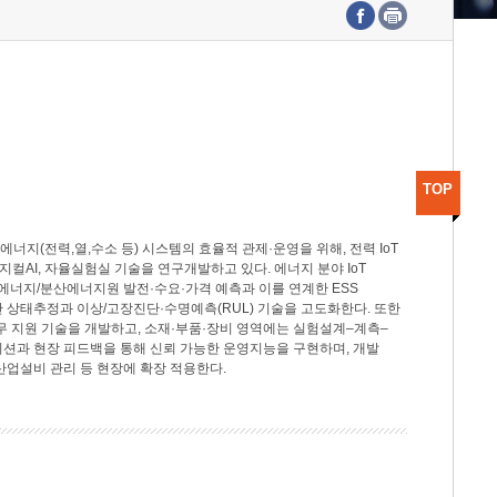
수도권연구본부
기획본부
사업화본부
행정본부
대외협력부
TOP
지(전력,열,수소 등) 시스템의 효율적 관제·운영을 위해, 전력 IoT
M, 피지컬AI, 자율실험실 기술을 연구개발하고 있다. 에너지 분야 IoT
너지/분산에너지원 발전·수요·가격 예측과 이를 연계한 ESS
반 상태추정과 이상/고장진단·수명예측(RUL) 기술을 고도화한다. 또한
무 지원 기술을 개발하고, 소재·부품·장비 영역에는 실험설계–계측–
이션과 현장 피드백을 통해 신뢰 가능한 운영지능을 구현하며, 개발
산업설비 관리 등 현장에 확장 적용한다.