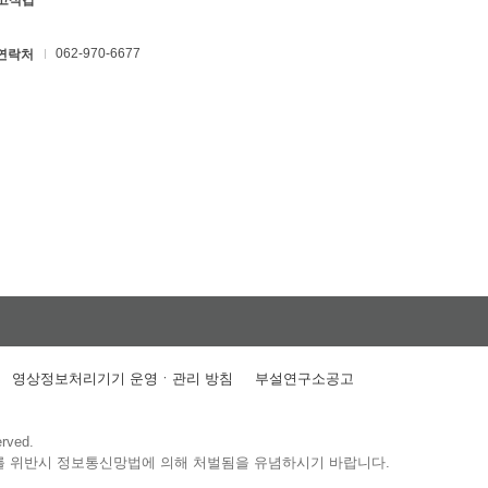
 고석갑
062-970-6677
연락처
영상정보처리기기 운영ㆍ관리 방침
부설연구소공고
erved.
를 위반시 정보통신망법에 의해 처벌됨을 유념하시기 바랍니다.