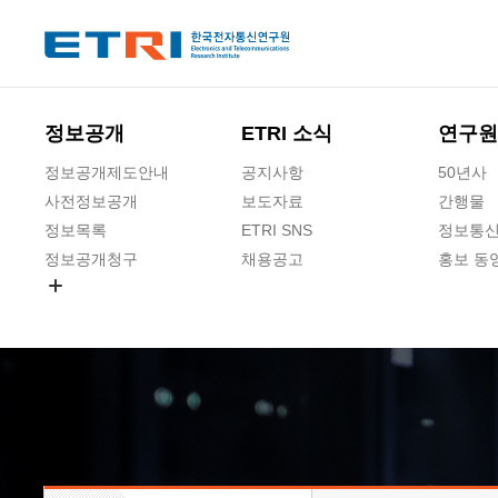
본문 바로가기
주요메뉴 바로가기
하단메뉴 바로가기
정보공개
ETRI 소식
연구원
정보공개제도안내
공지사항
50년사
사전정보공개
보도자료
간행물
정보목록
ETRI SNS
정보통신
정보공개청구
채용공고
홍보 동
경영공시
공공데이터개방
사업실명제