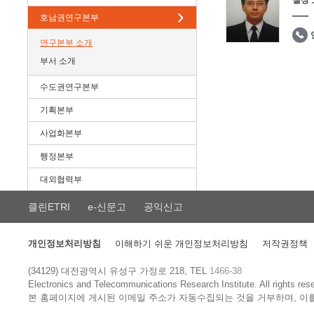
실장
호남권연구본부
연구본부 소개
부서 소개
수도권연구본부
기획본부
사업화본부
행정본부
대외협력부
클린ETRI
e-신문고
공익신고
개인정보처리방침
이해하기 쉬운 개인정보처리방침
저작권정책
(34129) 대전광역시 유성구 가정로 218, TEL
1466-38
Electronics and Telecommunications Research Institute.
All rights res
본 홈페이지에 게시된 이메일 주소가 자동수집되는 것을 거부하며, 이