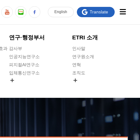
Translate
En
glish
연구·행정부서
ETRI 소개
급효과
감사부
인사말
인공지능연구소
연구원소개
피지컬AI연구소
연혁
입체통신연구소
조직도
공간미디어연구소
기타 공개정보
ADX융합연구소
원규 제·개정 예고
ICT전략연구소
연구원 고객헌장
인공지능안전연구소
ETRI CI
우주항공반도체전략연구단
주요업무연락처
대경권연구본부
찾아오시는길
호남권연구본부