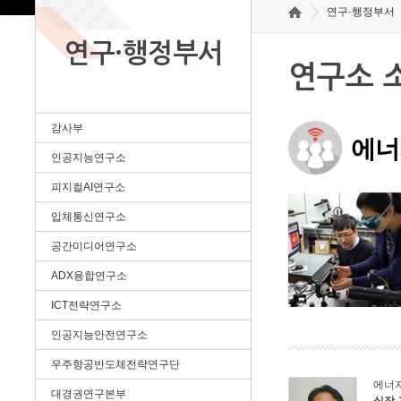
연구·행정부서
연구·행정부서
연구소 
감사부
에너
인공지능연구소
피지컬AI연구소
입체통신연구소
공간미디어연구소
ADX융합연구소
ICT전략연구소
인공지능안전연구소
우주항공반도체전략연구단
에너
대경권연구본부