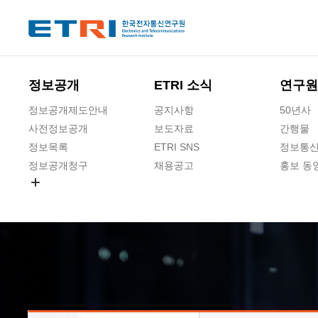
본문 바로가기
주요메뉴 바로가기
하단메뉴 바로가기
정보공개
ETRI 소식
연구원
정보공개제도안내
공지사항
50년사
사전정보공개
보도자료
간행물
정보목록
ETRI SNS
정보통신
정보공개청구
채용공고
홍보 동
경영공시
공공데이터개방
사업실명제