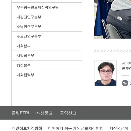
우주항공반도체전략연구단
대경권연구본부
호남권연구본부
수도권연구본부
기획본부
사업화본부
사이
행정본부
본부
대외협력부
클린ETRI
e-신문고
공익신고
개인정보처리방침
이해하기 쉬운 개인정보처리방침
저작권정책