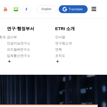
Translate
En
glish
연구·행정부서
ETRI 소개
급효과
감사부
인사말
인공지능연구소
연구원소개
피지컬AI연구소
연혁
입체통신연구소
조직도
공간미디어연구소
기타 공개정보
ADX융합연구소
원규 제·개정 예고
ICT전략연구소
연구원 고객헌장
인공지능안전연구소
ETRI CI
우주항공반도체전략연구단
주요업무연락처
대경권연구본부
찾아오시는길
호남권연구본부