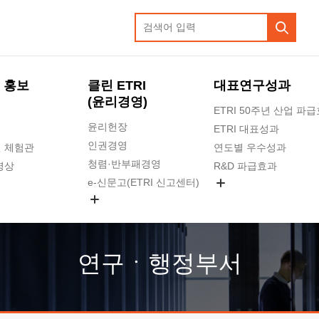
 홍보
클린 ETRI
대표연구성과
(윤리경영)
ETRI 50주년 산업 파
윤리헌장
ETRI 대표성과
인권경영
 체험관
연도별 우수성과
청렴·반부패경영
영상
R&D 파급효과
e-신문고(ETRI 신고센터)
지식공유플랫폼
공익신고
청렴포털 신고
고객의소리
연구ㆍ행정부서
수의계약 현황
부패징계 현황
감사결과공개