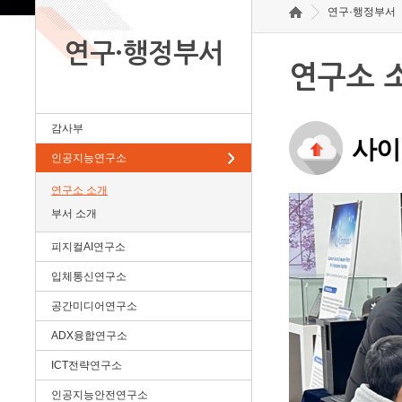
연구·행정부서
연구·행정부서
연구소 
감사부
사이
인공지능연구소
연구소 소개
부서 소개
피지컬AI연구소
입체통신연구소
공간미디어연구소
ADX융합연구소
ICT전략연구소
인공지능안전연구소