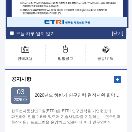
ETRI Insight
ETRI Journal
전자통신동향분석
ETRI 웹진
ETRI 간행물
전자도서관
[닫기]
오늘 하루 열지 않기
인력채용
입찰공고
공동/위탁
공지사항
03
2026년도 하반기 연구인력 현장지원 희망기업 신청/접수
2026.08
한국전자통신연구원(ETRI)은 ETRI 연구인력을 기업현장에
파견하여 현장수요에 맞추어 기술사업화를 지원하는 『연구인력
현장지원』프로그램을 운영하고 있습니다.이에 연구인력의
지원을 희망하는 중소.중견기업에서는 신청하여 주시기