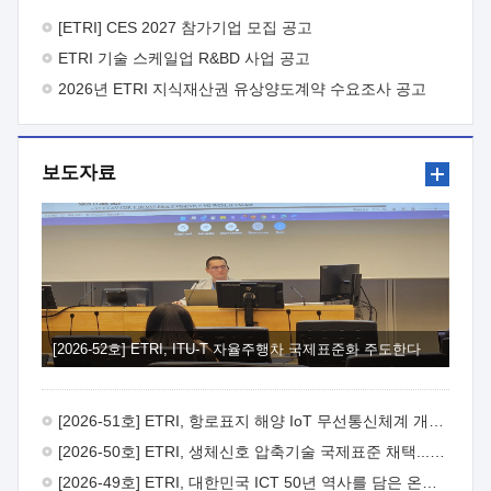
바랍니다.
2026년 8월 한국전자통신연구원장
1. 추진개요

추진목적: ETRI 인력을 기업현장에 파견. 기술지원을
[ETRI] CES 2027 참가기업 모집 공고
실시함으로써 ETRI 개발기술의 사업화를 지원하여
ETRI 기술 스케일업 R&BD 사업 공고
사업화성과를 극대화하고, 지원기업을 강견기업으로 육성하고자
함.
2026년 ETRI 지식재산권 유상양도계약 수요조사 공고
 신청자격: ETRI 협력기업 및 일반 ICT 중소기업*
협력기업: ETRI 창업/연구소기업, 기술이전/출자기업 등 ETRI
개발기술을 사업화하고자 하는 기업
 파견기간: 1년 이상
[최대 3년까지 연속지원 가능]* 연속지원은 지원완료 시점에서
보도자료
당해 지원실적과 차기 지원계획을 평가하여 결정
 기업부담:
연구인력 연봉기준 30 ~ 40%* (1년차) 연봉의 30%, (2 ~ 3년차)
연봉의 40%
 추진일정(1)희망기업 신청/접수(2)희망인력-
희망기업 매칭(3)현장조사/ 선정(심의)(4)협약체결(5)
기업파견8월 3일 ~ 14일
8월 17일 ~ 26일
9월초순
9월 중순
10월 이후* 상기일정은 희망인력-희망기업간 매칭 원활시를
가정한 것으로 상황에 따라 상당기간 일정이 지연될 수 있음. **
(1)희망인력-희망기업간 적합성이 낮다고 판단되거나, (2)
희망인력이 파견의사를 철회할 경우 후속 절차가 진행되지 않을
[2026-52호] ETRI, ITU-T 자율주행차 국제표준화 주도한다
수 있음.2. 현장지원 희망인력 및 상세이력
 희망인력
목록기술분야연구인력번호지원가능 기술반도체/
전자소자A반도체 소자(trasistor/diode) 제작 공정 전자소자 제작
[2026-51호] ETRI, 항로표지 해양 IoT 무선통신체계 개발 나선다
공정(FET / SBD 등 )유기물 반도체 소재 및 소자 설계, 합성 및
제작바이오센서 설계/제작토양/수질/가스 센서 설계/
[2026-50호] ETRI, 생체신호 압축기술 국제표준 채택...의료 AI 시대 연다
제작광소자응용B광 센서 및 응용 시스템시스템 제어 및 데이터
[2026-49호] ETRI, 대한민국 ICT 50년 역사를 담은 온라인 50년사 공개
처리FPGA 제어, VHDL 프로그램 개발Labview, Python, C