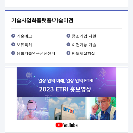
프로그램 개발
 상세이력ㅇ(붙 임1) 대상인력 A 상세이력ㅇ(붙
임2) 대상인력 B 상세이력
3. 신청방법 및 향후일정 등

신청방법: 이메일 (verdi@etri.re.kr)* <별첨양식>을 작성하여
기술사업화플랫폼/기술이전
제출
 문 의 처: ETRI사업화본부 기업성장지원부
기업성장지원전략실ㅇ오경석 책임 연구원 (T. 042-860-5076,
verdi@etri.re.kr)
 제출양식
ㅇ(별첨양식) ETRI연구인력
기술예고
중소기업 지원
현장지원 신청서 (기업)
보유특허
이전가능 기술
융합기술연구생산센터
반도체실험실