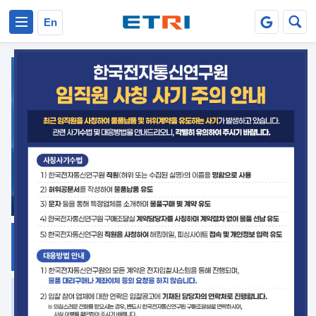
본문 바로가기
주요메뉴 바로가기
En
지식공유
ETRI 오픈소스
플랫폼
거버넌스 대응
발간자료