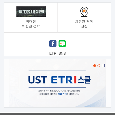
비대면
체험관 견학
체험관 견학
신청
ETRI SNS